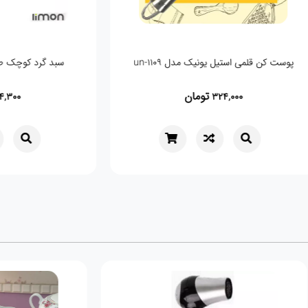
پوست کن قلمی استیل یونیک مدل un-1109
سبد گرد کوچک طرح
تومان
300
324,000