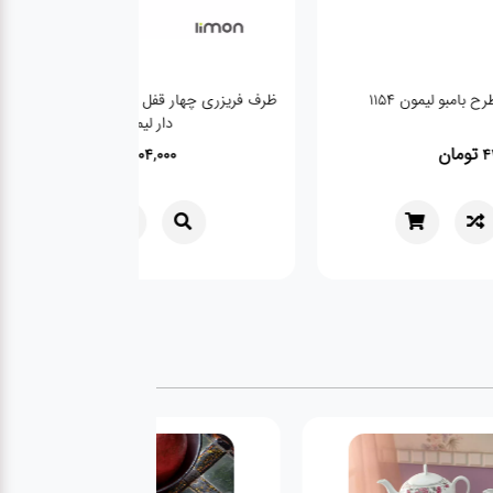
 بامبو لیمون 1154
ظرف فریزری چهار قفل مستطیل
دار لیمون 1060
تومان
تومان
304,000
44,