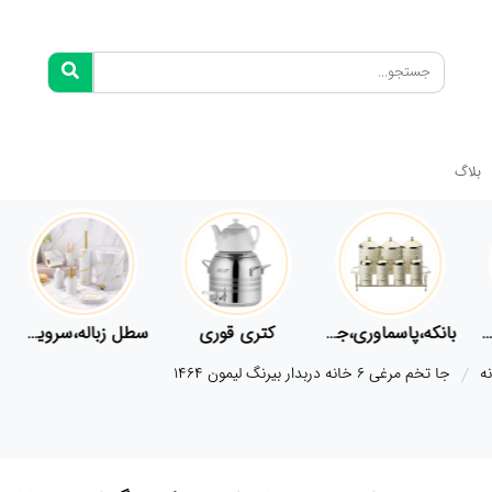
بلاگ
فلاسک،قمقمه
بانکه،پاسماوری،جا ادویه
کتری قوری
سطل زباله،سرویس بهداشتی،حمام
ه
جا تخم مرغی 6 خانه دربدار بیرنگ لیمون 1464