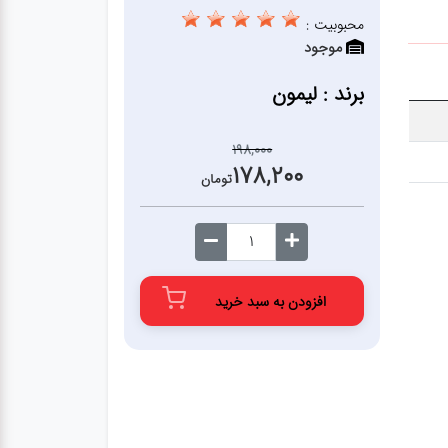
محبوبیت :
موجود
برند : لیمون
198,000
178,200
تومان
افزودن به سبد خرید