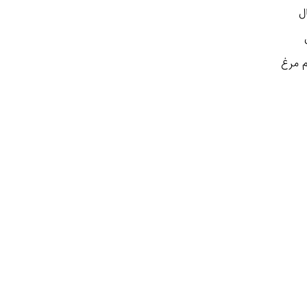
ل
م مرغ