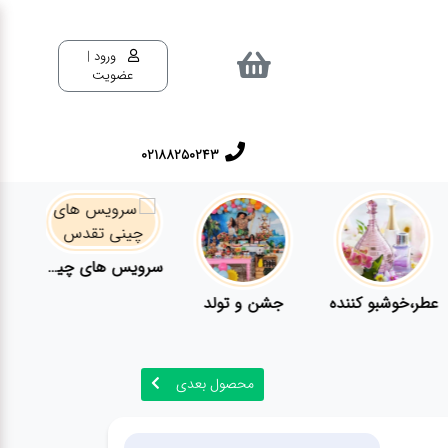
ورود |
عضویت
02188250243
سرویس های چینی تقدس
عطر،خوشبو کننده
جشن و تولد
محصول بعدی