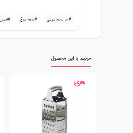
#جا تخم مرغی
#تخم مرغ
#لیمون
مرتبط با این محصول