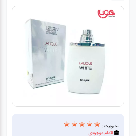
لوازم برقی
مراقبت شخصی
سرویس های
چینی زرین
قاشق و چنگال
لوازم خانه
لوازم پلاسکو
آشپزخانه
محبوبیت :
لوازم متفرقه
اتمام موجودی