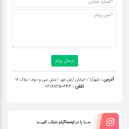
آدرس :
شهرآرا / خیابان آرش مهر / نبش سی و دوم / پلاک 16
تلفن :
02188250243
مــا را در اینستاگرام دنبالــ کنیــد