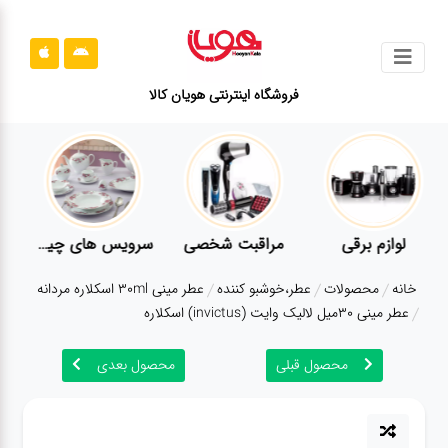
جستجو
فروشگاه اینترنتی هویان کالا
محصولات
قوانین
سایت
ارتباط
لوازم برقی
مراقبت شخصی
سرویس های چینی زرین
باما
خانه
محصولات
عطر،خوشبو کننده
عطر مینی 30ml اسکلاره مردانه
درباره
عطر مینی 30میل لالیک وایت (invictus) اسکلاره
ما
محصول قبلی
محصول بعدی
بلاگ
محصولات