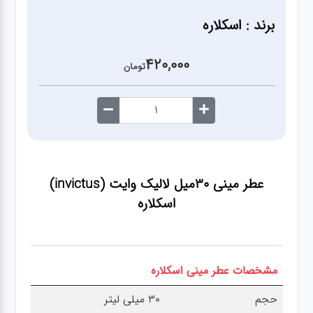
آشپزخانه
برند : اسکلاره
زودپز،قابلمه،تابه
420,000
تومان
کلمن،فلاسک،قمقمه
بانکه،پاسماوری،جا
ادویه
عطر مینی 30میل لالیک وایت (invictus)
اسکلاره
کتری قوری
سطل
زباله،سرویس
مشخصات عطر مینی اسکلاره
بهداشتی،حمام
حجم
30 میلی لیتر