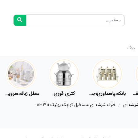
بلاگ
فلاسک،قمقمه
بانکه،پاسماوری،جا ادویه
کتری قوری
سطل زباله،سرویس بهداشتی،حمام
یشه ای
ظرف شیشه ای مستطیل کوچک یونیک un- 1411