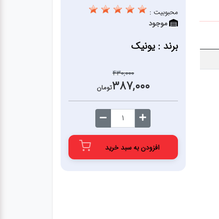
محبوبیت :
موجود
برند : یونیک
430,000
387,000
تومان
افزودن به سبد خرید