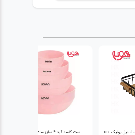
سبد نان کوچک مستطیل چوب استیل یونیک un-
ست کاسه گرد 4 سایز ساده لیمون 9943