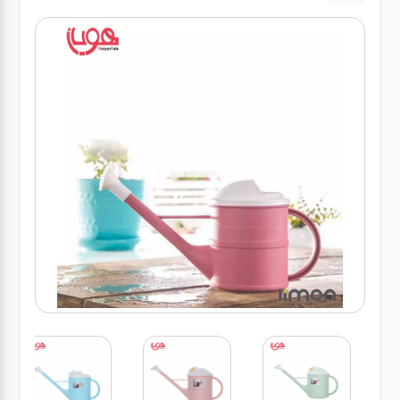
لوازم برقی
مراقبت شخصی
سرویس های
چینی زرین
قاشق و چنگال
لوازم خانه
لوازم پلاسکو
آشپزخانه
لوازم متفرقه