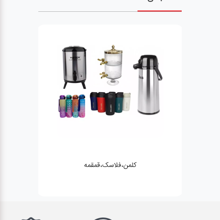
کلمن،فلاسک،قمقمه