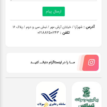
آدرس :
شهرآرا / خیابان آرش مهر / نبش سی و دوم / پلاک 16
تلفن :
02188250243
مــا را در اینستاگرام دنبالــ کنیــد