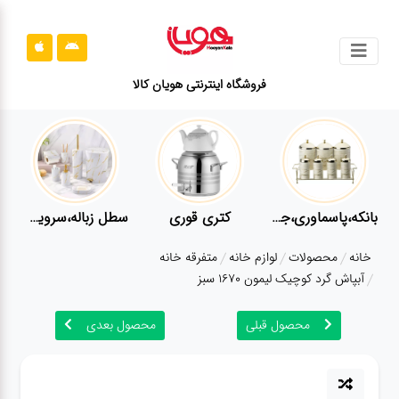
جستجو
فروشگاه اینترنتی هویان کالا
محصولات
قوانین
سایت
ارتباط
ه
بانکه،پاسماوری،جا ادویه
کتری قوری
سطل زباله،سرویس بهداشتی،حمام
باما
خانه
محصولات
لوازم خانه
متفرقه خانه
درباره
آبپاش گرد کوچیک لیمون 1670 سبز
ما
محصول قبلی
محصول بعدی
بلاگ
محصولات