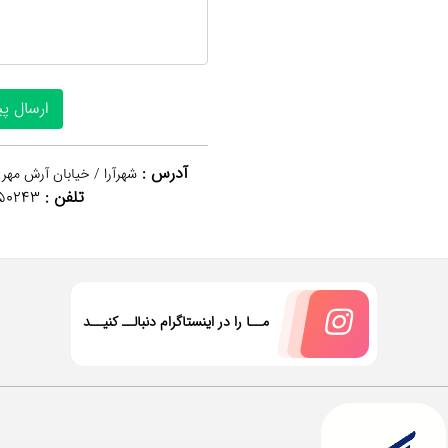
آدرس :
شهرآرا / خیابان آرش مهر 
تلفن :
50243
مــا را در اینستاگرام دنبالــ کنیــد