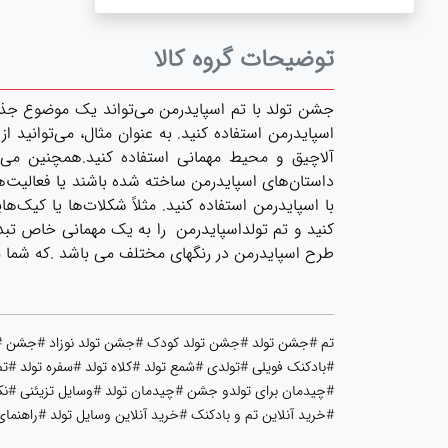
توضیحات گروه کالا
جشن تولد با تم اسپایدرمن می‌تواند یک موضوع جذاب و
اسپایدرمن استفاده کنید. به عنوان مثال، می‌توانید از
آلاچیق و محیط مهمانی استفاده کنید.همچنین می‌توا
داستان‌های اسپایدرمن ساخته شده باشند یا فعالیت‌ه
با اسپایدرمن استفاده کنید. مثلاً شکلات‌ها یا کیک
کنید و تم تولداسپایدرمن را به یک مهمانی خاص تبدیل
طرح اسپایدرمن در رنگهای مختلف می باشد .که شما می
تم #جشن تولد #جشن تولد کودک #جشن تولد نوزاد #جشن #مه
#بادکنک فویلی #تولدی #شمع تولد #کلاه تولد #سفره تولد #تم
#چیدمان برای تولدو جشن #چیدمان تولد #وسایل تزیئنی #نکا
#خرید آنلاین تم و بادکنک #خرید آنلاین وسایل تولد #راهنما