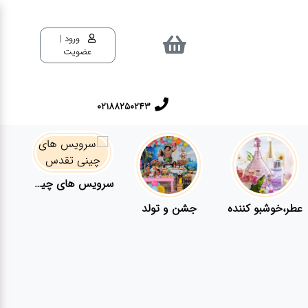
ورود |
عضویت
02188250243
سرویس های چینی تقدس
عطر،خوشبو کننده
جشن و تولد