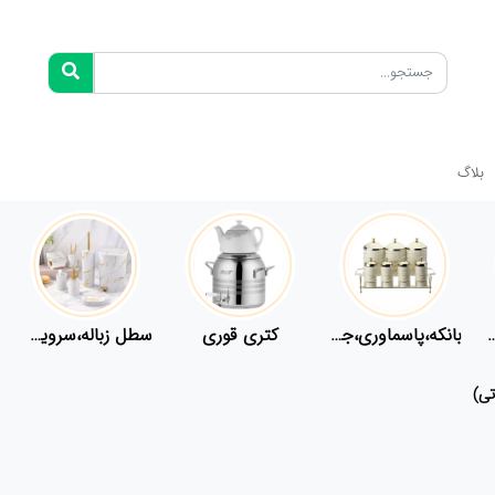
بلاگ
فلاسک،قمقمه
بانکه،پاسماوری،جا ادویه
کتری قوری
سطل زباله،سرویس بهداشتی،حمام
تی)