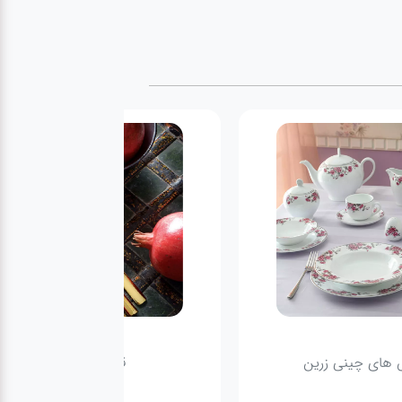
های چینی زرین
قاشق و چنگال