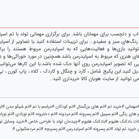
 دلچسب برای مهمانان باشد. برای برگزاری مهمانی تولد با تم اسپایدر
 رنگ‌های سبز و سفیدو... برای تزیینات استفاده کنید یا تصاویر از اسپاید
نید بازی‌ها و فعالیت‌هایی که به اسپایدرمن مربوط هستند را برای م
ای هنری که مربوط به اسپایدرمن باشد.همچنین در مورد خوراکی‌ها و شیر
‌هایی که تصویر اسپایدرمن روی آنها حک شده باشد.با این کارها می‌تو
 کنید.این پکیج شامل ، کارد و چنگال و کاردک ، کلاه ، پاپ کورن ، نی
 توانید از سایت هویان کالا خریداری کنید .
مانی #خرید تم #تم های بزرگسال #تم کودکان #مراسم با تم #تم شیکو مدن #ا
 های رنگی #تم سیبیل #تم پسرونه #تم مردونه #تم دخترونه #تم نوزادی #تم نوزاد
ت بادکنک هلیوم #بادکنک هلیوم #چیدمان تولد با طراحی خاص #خرید وسایل تولد
ی خرید تم تولد #تم پسرونه #تم اسپایدرمن #تم پسربچه #تم مردعنکبوتی #