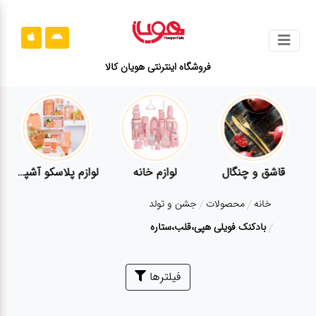
جستجو
فروشگاه اینترنتی هویان کالا
محصولات
قوانین
سایت
ارتباط
قاشق و چنگال
لوازم خانه
لوازم پلاسکو آشپزخانه
باما
خانه
محصولات
جشن و تولد
درباره
بادکنک فویلی هپی،قلب،ستاره
ما
بلاگ
فیلترها
محصولات