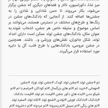
آشپزخانه
میز غذا، دکوراسیون، تالار و فضاهای دیگری که جشن برگزار
می‌شود، بکار می‌روند تا حس شادابی و شادی را به
زودپز،قابلمه،تابه
جشنی‌ها اضافه کنند. از آنجایی که بادکنک‌های جشن در
رنگ‌ها و طرح‌های مختلف در دسترس هستند، می‌توانند بر
اساس موضوع و سلیقه خاص هر جشن، انتخاب شوند.به
عنوان مثال، بادکنک‌های جشن تولد ممکن است دارای اعداد
کلمن،فلاسک،قمقمه
تولد، شکل جانوران، نقش‌های ورزشی و... باشند. همچنین
در جشن عروسی، بادکنک‌هایی با طرح قلب، گل یا دایره
بانکه،پاسماوری،جا
مورد استفاده قرار می‌گیرند.
ادویه
کتری قوری
تم #جشن تولد #جشن تولد کودک #جشن تولد نوزاد #جشن
سطل
#مهمانی #خرید تم #تم های بزرگسال #تم کودکان #مراسم با تم #تم
زباله،سرویس
شیکو مدن #ایده های دکور جشن #قیمت تم تولد #قیمت بادکنک
بهداشتی،حمام
#بادکنک #بادکنک فویلی #تولدی #شمع تولد #کلاه تولد #سفره تولد
#تم های رنگی #تم سیبیل #تم پسرونه #تم مردونه #تم دخترونه #تم