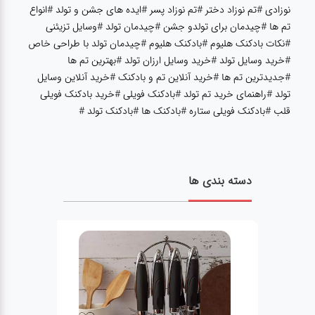
عطر،خوشبو کننده
نوزادی #تم نوزاد دختر #تم نوزاد پسر #ایده های جشن و تولد #انواع
تم ها #چیدمان برای تولدو جشن #چیدمان تولد #وسایل تزیئنی
#نکات بادکنک هلیوم #بادکنک هلیوم #چیدمان تولد با طراحی خاص
جشن و تولد
#خرید وسایل تولد #خرید وسایل ارزان تولد #بهترین تم ها
#جدیدترین تم ها #خرید آنلاین تم و بادکنک #خرید آنلاین وسایل
تولد #راهنمای خرید تم تولد #بادکنک فویلی #خرید بادکنک فویلی
سرویس های
قلب #بادکنک فویلی ستاره #بادکنک ها #بادکنک تولد #
چینی تقدس
دسته بندی ها