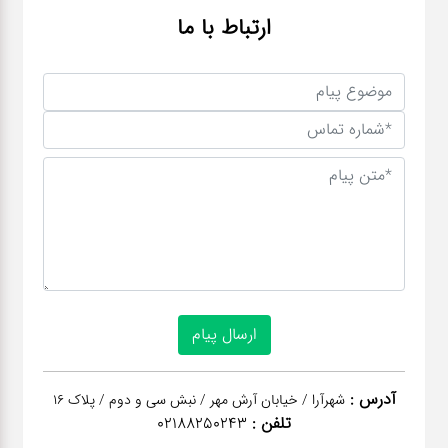
ارتباط با ما
آدرس :
شهرآرا / خیابان آرش مهر / نبش سی و دوم / پلاک 16
تلفن :
02188250243