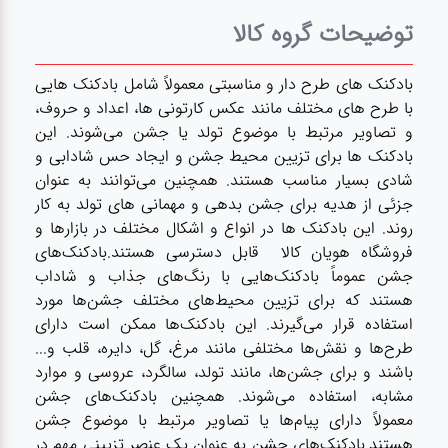
لوازم برقی
توضیحات گروه کالا
مراقبت شخصی
بادکنک های طرح دار و مناسبتی معمولاً شامل بادکنک هایی
با طرح های مختلف مانند عکس کارتونی ها، اعداد و حروف،
سرویس های
و تصاویر مرتبط با موضوع تولد یا جشن می‌شوند. این
چینی زرین
بادکنک ها برای تزیین محیط جشن و ایجاد حس شادابی و
شادی بسیار مناسب هستند. همچنین می‌توانند به عنوان
جزئی از هدیه برای جشن بدهی و مهمانی های تولد به کار
قاشق و چنگال
روند. این بادکنک ها در انواع و اشکال مختلف در بازارها و
فروشگاه هویان کالا قابل دسترسی هستند.بادکنک‌های
جشن عموماً بادکنک‌هایی با رنگ‌های جذاب و شاداب
لوازم خانه
هستند که برای تزیین محیط‌های مختلف جشن‌ها مورد
استفاده قرار می‌گیرند. این بادکنک‌ها ممکن است دارای
لوازم پلاسکو
طرح‌ها و نقش‌ها مختلفی مانند مرغ، گل، دایره، قلب و...
آشپزخانه
باشند و برای جشن‌ها، مانند تولد، سالگرد، عروسی و موارد
مشابه، استفاده می‌شوند. همچنین بادکنک‌های جشن
معمولاً دارای پیام‌ها یا تصاویر مرتبط با موضوع جشن
لوازم متفرقه
هستند.بادکنک‌های جشن به عنوان یک عنصر تزیینی مهم در