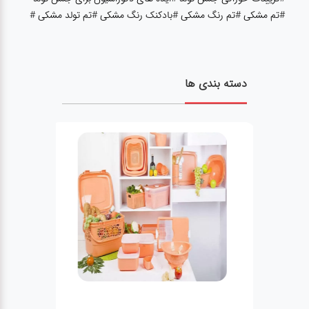
عطر،خوشبو کننده
#تم مشکی #تم رنگ مشکی #بادکنک رنگ مشکی #تم تولد مشکی #
جشن و تولد
دسته بندی ها
سرویس های
چینی تقدس