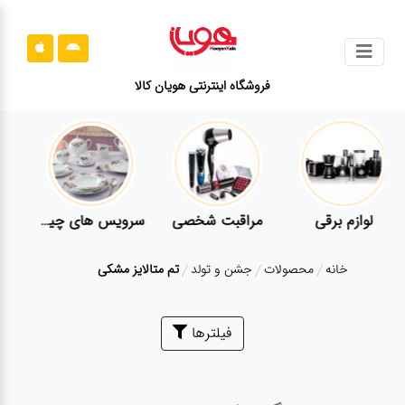
جستجو
فروشگاه اینترنتی هویان کالا
محصولات
قوانین
سایت
ارتباط
لوازم برقی
مراقبت شخصی
سرویس های چینی زرین
باما
خانه
محصولات
جشن و تولد
تم متالایز مشکی
درباره
ما
بلاگ
فیلترها
محصولات