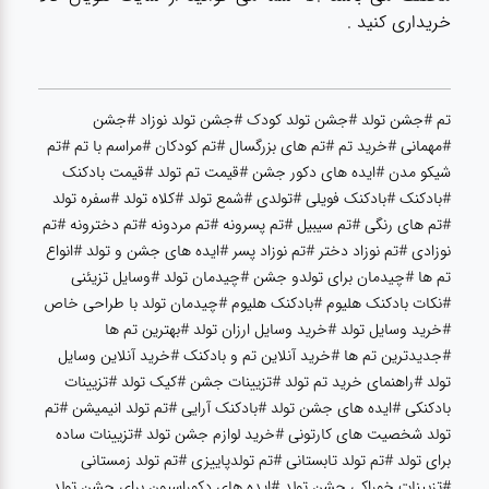
آشپزخانه
خریداری کنید .
زودپز،قابلمه،تابه
تم #جشن تولد #جشن تولد کودک #جشن تولد نوزاد #جشن
#مهمانی #خرید تم #تم های بزرگسال #تم کودکان #مراسم با تم #تم
کلمن،فلاسک،قمقمه
شیکو مدن #ایده های دکور جشن #قیمت تم تولد #قیمت بادکنک
#بادکنک #بادکنک فویلی #تولدی #شمع تولد #کلاه تولد #سفره تولد
بانکه،پاسماوری،جا
#تم های رنگی #تم سیبیل #تم پسرونه #تم مردونه #تم دخترونه #تم
ادویه
نوزادی #تم نوزاد دختر #تم نوزاد پسر #ایده های جشن و تولد #انواع
تم ها #چیدمان برای تولدو جشن #چیدمان تولد #وسایل تزیئنی
#نکات بادکنک هلیوم #بادکنک هلیوم #چیدمان تولد با طراحی خاص
کتری قوری
#خرید وسایل تولد #خرید وسایل ارزان تولد #بهترین تم ها
#جدیدترین تم ها #خرید آنلاین تم و بادکنک #خرید آنلاین وسایل
سطل
تولد #راهنمای خرید تم تولد #تزیینات جشن #کیک تولد #تزیینات
زباله،سرویس
بادکنکی #ایده های جشن تولد #بادکنک آرایی #تم تولد انیمیشن #تم
بهداشتی،حمام
تولد شخصیت های کارتونی #خرید لوازم جشن تولد #تزیینات ساده
برای تولد #تم تولد تابستانی #تم تولدپاییزی #تم تولد زمستانی
#تزیینات خوراکی جشن تولد #ایده های دکوراسیون برای جشن تولد