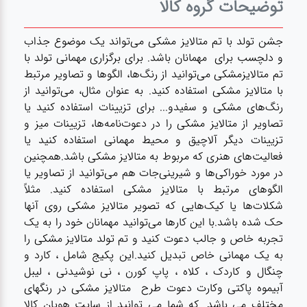
توضیحات گروه کالا
لوازم برقی
جشن تولد با تم متالایز مشکی می‌تواند یک موضوع جذاب
مراقبت شخصی
و دلچسب برای مهمانان باشد. برای برگزاری مهمانی تولد با
تم متالایزمشکی می‌توانید از رنگ‌ها، الگوها و تصاویر مرتبط
سرویس های
با متالایز مشکی استفاده کنید. به عنوان مثال، می‌توانید از
چینی زرین
رنگ‌های مشکی و سفیدو... برای تزیینات استفاده کنید یا
تصاویر از متالایز مشکی را در دعوت‌نامه‌ها، تزیینات میز و
تزیینات دیگر آلاچیق و محیط مهمانی استفاده کنید یا
قاشق و چنگال
فعالیت‌های هنری که مربوط به متالایز مشکی باشد.همچنین
در مورد خوراکی‌ها و شیرینی‌جات هم می‌توانید از تصاویر یا
الگوهای مرتبط با متالایز مشکی استفاده کنید. مثلاً
لوازم خانه
شکلات‌ها یا کیک‌هایی که تصویر متالایز مشکی روی آنها
حک شده باشد.با این کارها می‌توانید مهمانان خود را به یک
لوازم پلاسکو
تجربه خاص و جالب دعوت کنید و تم تولد متالایز مشکی را
آشپزخانه
به یک مهمانی خاص تبدیل کنید.این پکیج شامل ، کارد و
چنگال و کاردک ، کلاه ، پاپ کورن ، نی نوشیدنی ، لیبل
آبیموه پاکتی وکارت دعوت طرح متالایز مشکی در رنگهای
لوازم متفرقه
مختلف می باشد .که شما می توانید از سایت هویان کالا