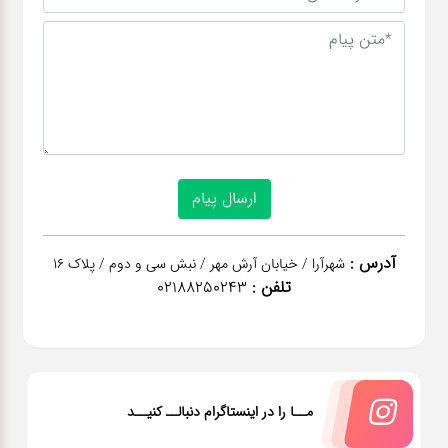
آدرس :
شهرآرا / خیابان آرش مهر / نبش سی و دوم / پلاک 16
تلفن :
02188250243
مــا را در اینستاگرام دنبالــ کنیــد