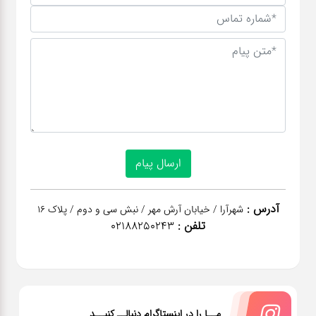
عطر،خوشبو کننده
جشن و تولد
سرویس های
چینی تقدس
آدرس :
شهرآرا / خیابان آرش مهر / نبش سی و دوم / پلاک 16
تلفن :
02188250243
مــا را در اینستاگرام دنبالــ کنیــد