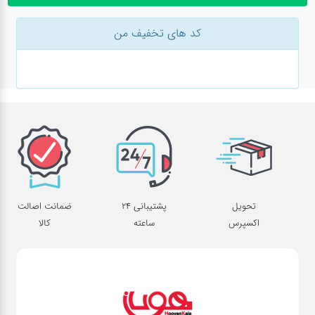
لوازم برقی
کد های تخفیف من
مراقبت شخصی
سرویس های
چینی زرین
قاشق و چنگال
لوازم خانه
تحویل
پشتیبانی 24
ضمانت اصالت
اکسپرس
ساعته
کالا
لوازم پلاسکو
آشپزخانه
لوازم متفرقه