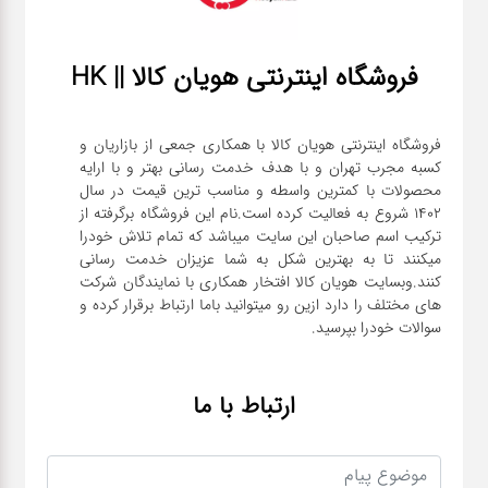
آشپزخانه
زودپز،قابلمه،تابه
فروشگاه اینترنتی هویان کالا || HK
فروشگاه اینترنتی هویان کالا با همکاری جمعی از بازاریان و
کلمن،فلاسک،قمقمه
کسبه مجرب تهران و با هدف خدمت رسانی بهتر و با ارایه
محصولات با کمترین واسطه و مناسب ترین قیمت در سال
1402 شروع به فعالیت کرده است.نام این فروشگاه برگرفته از
بانکه،پاسماوری،جا
ترکیب اسم صاحبان این سایت میباشد که تمام تلاش خودرا
ادویه
میکنند تا به بهترین شکل به شما عزیزان خدمت رسانی
کنند.وبسایت هویان کالا افتخار همکاری با نمایندگان شرکت
های مختلف را دارد ازین رو میتوانید باما ارتباط برقرار کرده و
کتری قوری
سوالات خودرا بپرسید.
سطل
ارتباط با ما
زباله،سرویس
بهداشتی،حمام