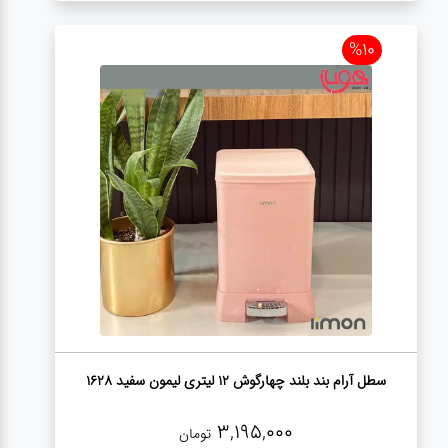
%10
سطل آرام بند بلند چهارگوش 12 لیتری لیمون سفید 1628
3,195,000
تومان