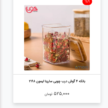
%9
بانکه 4 گوش درب چوبی سارینا لیمون 2198
525,000
تومان