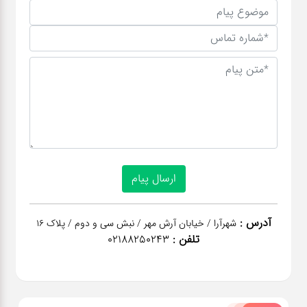
آدرس :
شهرآرا / خیابان آرش مهر / نبش سی و دوم / پلاک 16
تلفن :
02188250243