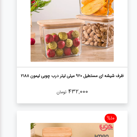
لوازم برقی
مراقبت شخصی
سرویس های
چینی زرین
قاشق و چنگال
ظرف شیشه ای مستطیل 920 میلی لیتر درب چوبی لیمون 2188
لوازم خانه
432,000
تومان
لوازم پلاسکو
آشپزخانه
%10
لوازم متفرقه