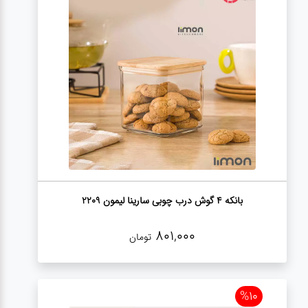
عطر،خوشبو کننده
جشن و تولد
سرویس های
چینی تقدس
بانکه 4 گوش درب چوبی سارینا لیمون 2209
801,000
تومان
%10