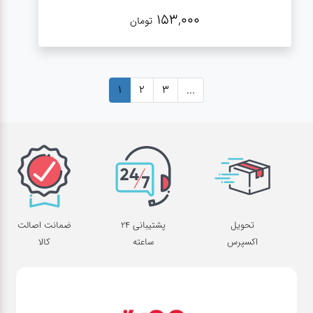
153,000
تومان
1
2
3
...
تحویل
پشتیبانی 24
ضمانت اصالت
اکسپرس
ساعته
کالا