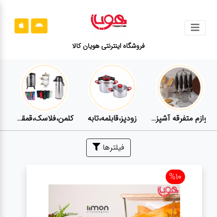
جستجو
فروشگاه اینترنتی هویان کالا
محصولات
قوانین
سایت
ارتباط
لوازم برقی
مراقبت شخصی
سرویس های چینی زرین
باما
درباره
فیلترها
ما
%10
بلاگ
محصولات