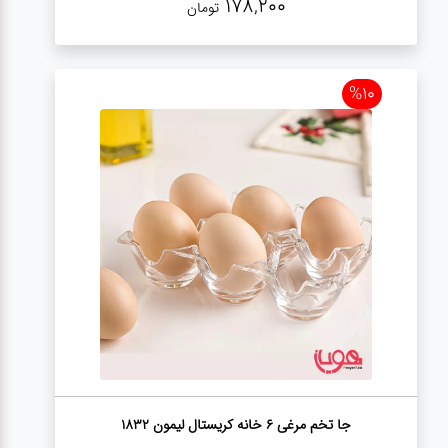
178,200
تومان
%10
جا تخم مرغی 6 خانه کریستال لیمون 1832