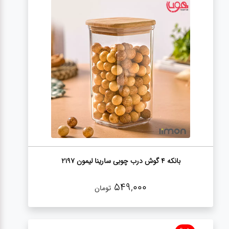
بانکه 4 گوش درب چوبی سارینا لیمون 2197
549,000
تومان