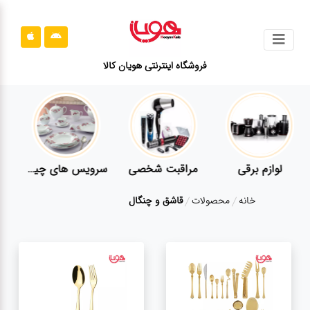
جستجو
فروشگاه اینترنتی هویان کالا
محصولات
قوانین
سایت
ارتباط
لوازم برقی
مراقبت شخصی
سرویس های چینی زرین
باما
خانه
محصولات
قاشق و چنگال
درباره
ما
بلاگ
محصولات