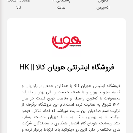
آشپزخانه
تحویل
پشتیبانی 24
ضمانت اصالت
اکسپرس
ساعته
کالا
زودپز،قابلمه،تابه
کلمن،فلاسک،قمقمه
بانکه،پاسماوری،جا
فروشگاه اینترنتی هویان کالا || HK
ادویه
کتری قوری
فروشگاه اینترنتی هویان کالا با همکاری جمعی از بازاریان و
کسبه مجرب تهران و با هدف خدمت رسانی بهتر و با ارایه
محصولات با کمترین واسطه و مناسب ترین قیمت در سال
سطل
1402 شروع به فعالیت کرده است.نام این فروشگاه برگرفته از
ترکیب اسم صاحبان این سایت میباشد که تمام تلاش خودرا
زباله،سرویس
میکنند تا به بهترین شکل به شما عزیزان خدمت رسانی
بهداشتی،حمام
کنند.وبسایت هویان کالا افتخار همکاری با نمایندگان شرکت
های مختلف را دارد ازین رو میتوانید باما ارتباط برقرار کرده و