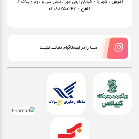
آدرس :
شهرآرا / خیابان آرش مهر / نبش سی و دوم / پلاک 16
تلفن :
02188250243
مــا را در اینستاگرام دنبالــ کنیــد