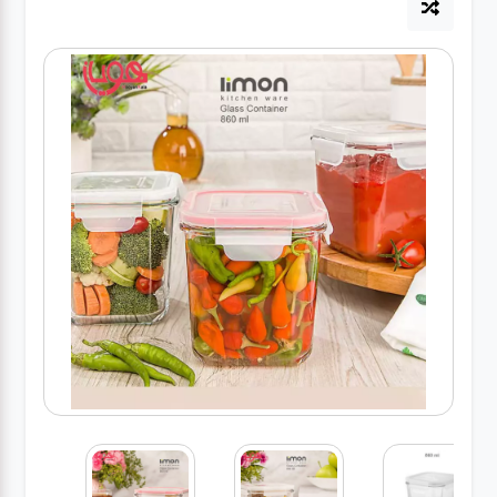
لوازم برقی
مراقبت شخصی
سرویس های
چینی زرین
قاشق و چنگال
لوازم خانه
لوازم پلاسکو
آشپزخانه
لوازم متفرقه