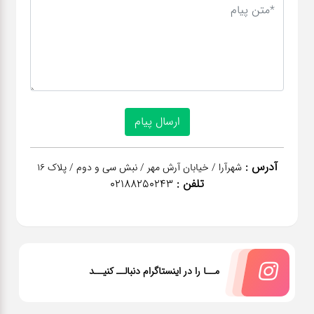
آدرس :
شهرآرا / خیابان آرش مهر / نبش سی و دوم / پلاک 16
تلفن :
02188250243
مــا را در اینستاگرام دنبالــ کنیــد