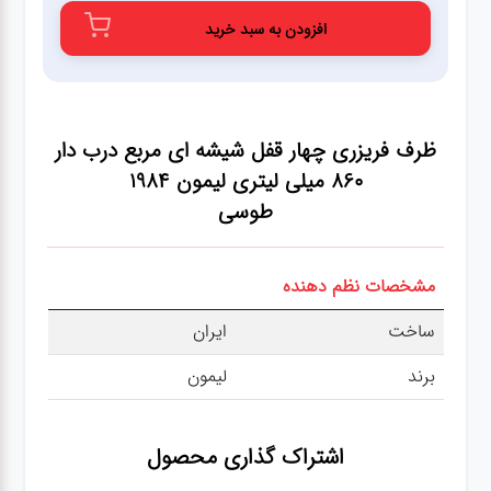
عطر،خوشبو کننده
افزودن به سبد خرید
جشن و تولد
ظرف فریزری چهار قفل شیشه ای مربع درب دار
سرویس های
چینی تقدس
860 میلی لیتری لیمون 1984
طوسی
مشخصات نظم دهنده
ساخت
ایران
برند
لیمون
اشتراک گذاری محصول