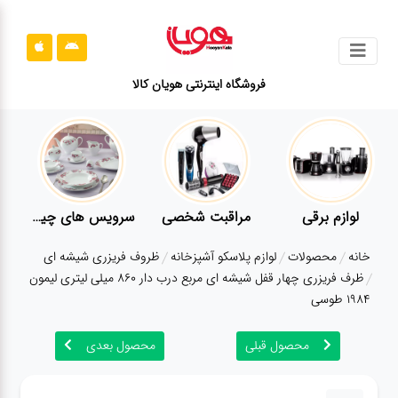
جستجو
فروشگاه اینترنتی هویان کالا
محصولات
قوانین
سایت
ارتباط
لوازم برقی
مراقبت شخصی
سرویس های چینی زرین
باما
خانه
محصولات
لوازم پلاسکو آشپزخانه
ظروف فریزری شیشه ای
درباره
ظرف فریزری چهار قفل شیشه ای مربع درب دار 860 میلی لیتری لیمون
ما
1984 طوسی
بلاگ
محصول قبلی
محصول بعدی
محصولات