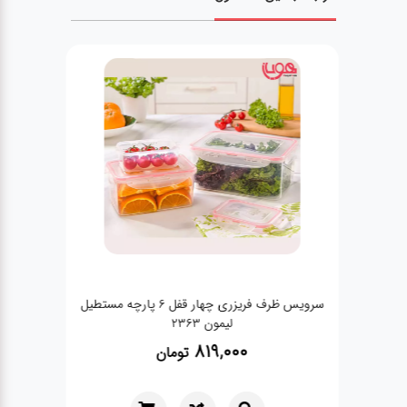
لکسی
سرویس ظرف فریزری چهار قفل 6 پارچه مستطیل
لیمون 2363
819,000
تومان