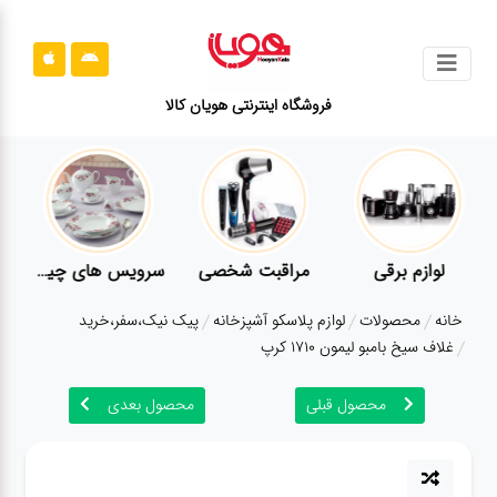
جستجو
فروشگاه اینترنتی هویان کالا
محصولات
قوانین
سایت
ارتباط
لوازم برقی
مراقبت شخصی
سرویس های چینی زرین
باما
خانه
محصولات
لوازم پلاسکو آشپزخانه
پیک نیک،سفر،خرید
درباره
غلاف سیخ بامبو لیمون 1710 کرپ
ما
محصول قبلی
محصول بعدی
بلاگ
محصولات