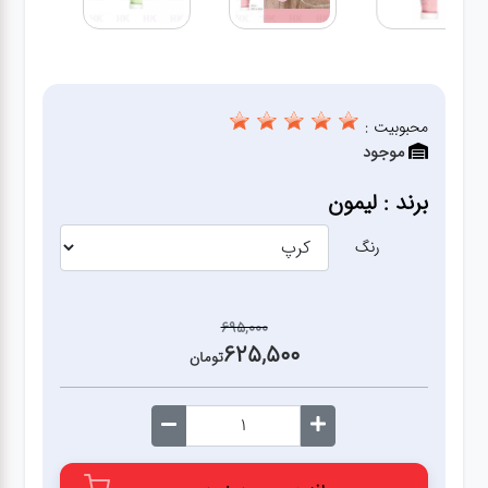
آشپزخانه
زودپز،قابلمه،تابه
محبوبیت :
موجود
کلمن،فلاسک،قمقمه
برند : لیمون
بانکه،پاسماوری،جا
ادویه
رنگ
کتری قوری
695,000
625,500
تومان
سطل
زباله،سرویس
بهداشتی،حمام