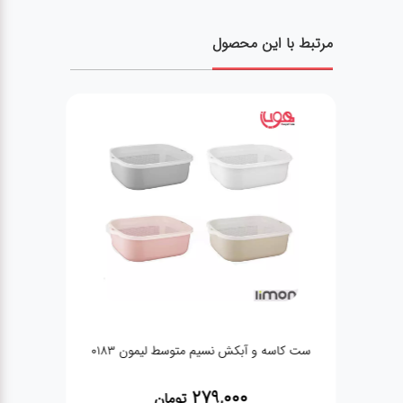
مرتبط با این محصول
مون
ست کاسه و آبکش نسیم متوسط لیمون 0183
ک
279,000
تومان