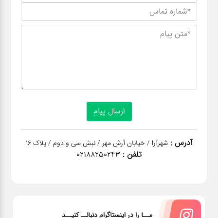
آدرس :
شهرآرا / خیابان آرش مهر / نبش سی و دوم / پلاک 16
تلفن :
02188250243
مــا را در اینستاگرام دنبالــ کنیــد