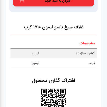
افزودن به سبد خرید
عطر،خوشبو کننده
جشن و تولد
غلاف سیخ بامبو لیمون 1710
کرپ
سرویس های
چینی تقدس
مشخصات
کشور سازنده
ایران
برند
لیمون
اشتراک گذاری محصول