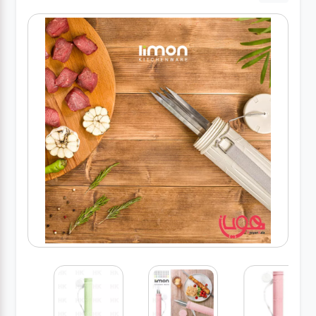
لوازم برقی
مراقبت شخصی
سرویس های
چینی زرین
قاشق و چنگال
لوازم خانه
لوازم پلاسکو
آشپزخانه
لوازم متفرقه