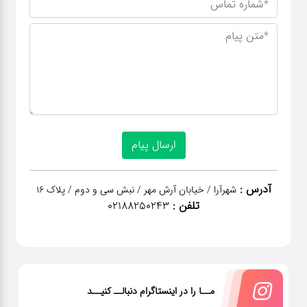
آدرس :
شهرآرا / خیابان آرش مهر / نبش سی و دوم / پلاک 16
تلفن :
02188250243
مــا را در اینستاگرام دنبالــ کنیــد