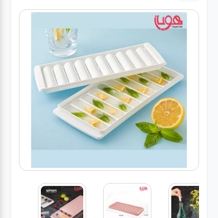
لوازم برقی
مراقبت شخصی
سرویس های
چینی زرین
قاشق و چنگال
لوازم خانه
لوازم پلاسکو
آشپزخانه
لوازم متفرقه