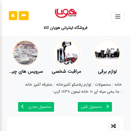
جستجو
فروشگاه اینترنتی هویان کالا
محصولات
قوانین
سایت
ارتباط
لوازم برقی
مراقبت شخصی
سرویس های چینی زرین
باما
خانه
محصولات
لوازم پلاسکو آشپزخانه
متفرقه آشپز خانه
درباره
جا یخی میله ای 10 خانه لیمون 1838 کرپ
ما
محصول قبلی
محصول بعدی
بلاگ
محصولات