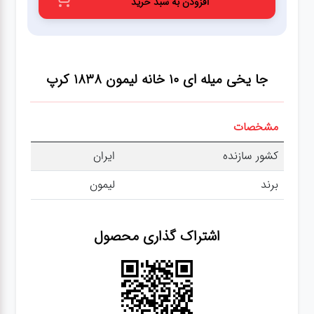
افزودن به سبد خرید
عطر،خوشبو کننده
جشن و تولد
جا یخی میله ای 10 خانه لیمون 1838
کرپ
سرویس های
چینی تقدس
مشخصات
کشور سازنده
ایران
برند
لیمون
اشتراک گذاری محصول