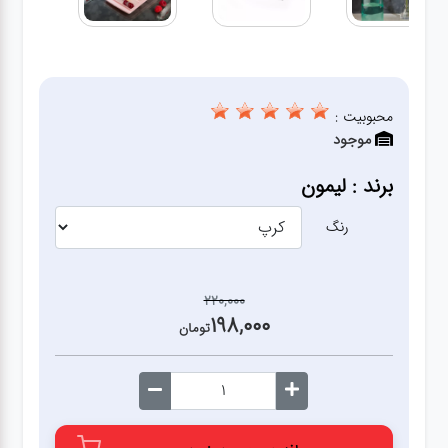
آشپزخانه
زودپز،قابلمه،تابه
محبوبیت :
موجود
کلمن،فلاسک،قمقمه
برند : لیمون
بانکه،پاسماوری،جا
ادویه
رنگ
کتری قوری
220,000
198,000
تومان
سطل
زباله،سرویس
بهداشتی،حمام