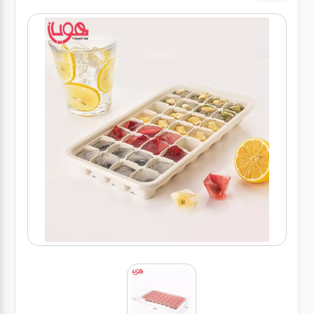
لوازم برقی
مراقبت شخصی
سرویس های
چینی زرین
قاشق و چنگال
لوازم خانه
لوازم پلاسکو
آشپزخانه
لوازم متفرقه