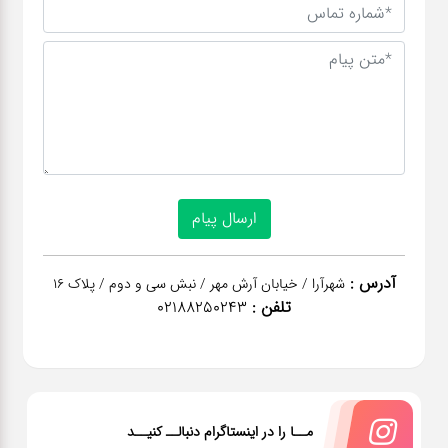
آدرس :
شهرآرا / خیابان آرش مهر / نبش سی و دوم / پلاک 16
تلفن :
02188250243
مــا را در اینستاگرام دنبالــ کنیــد