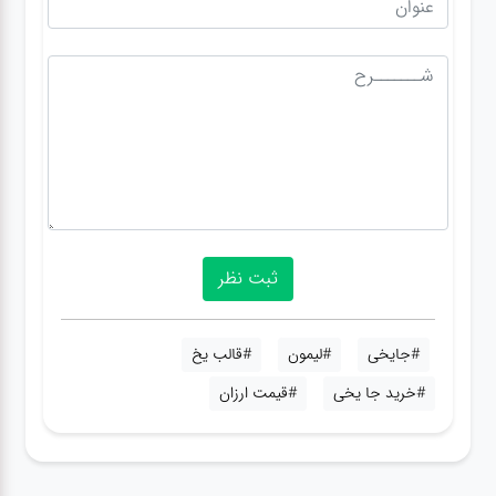
#جایخی
#لیمون
#قالب یخ
#خرید جا یخی
#قیمت ارزان