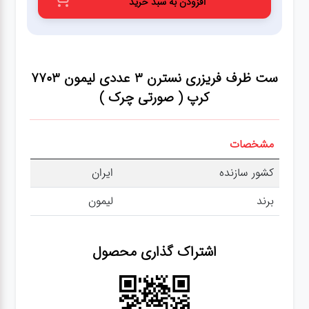
افزودن به سبد خرید
عطر،خوشبو کننده
جشن و تولد
ست ظرف فریزری نسترن 3 عددی لیمون 7703
سرویس های
کرپ ( صورتی چرک )
چینی تقدس
مشخصات
کشور سازنده
ایران
برند
لیمون
اشتراک گذاری محصول