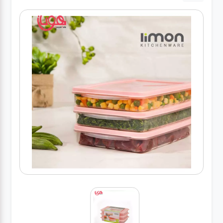
لوازم برقی
مراقبت شخصی
سرویس های
چینی زرین
قاشق و چنگال
لوازم خانه
لوازم پلاسکو
آشپزخانه
لوازم متفرقه