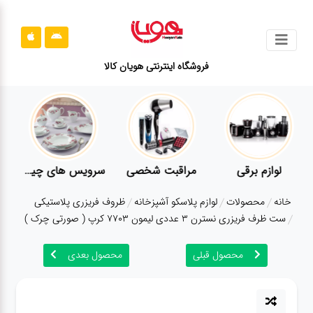
جستجو
فروشگاه اینترنتی هویان کالا
محصولات
قوانین
سایت
ارتباط
لوازم برقی
مراقبت شخصی
سرویس های چینی زرین
باما
خانه
محصولات
لوازم پلاسکو آشپزخانه
ظروف فریزری پلاستیکی
درباره
ست ظرف فریزری نسترن 3 عددی لیمون 7703 کرپ ( صورتی چرک )
ما
محصول قبلی
محصول بعدی
بلاگ
محصولات