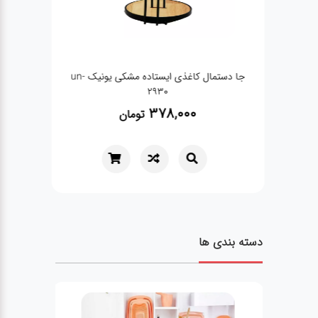
جا دستمال کاغذی ایستاده مشکی یونیک un-
رنده 4 گوش مربع کوچک یو
2930
378,000
تومان
دسته بندی ها