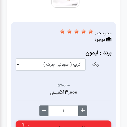
آشپزخانه
زودپز،قابلمه،تابه
محبوبیت :
موجود
کلمن،فلاسک،قمقمه
برند : لیمون
بانکه،پاسماوری،جا
ادویه
رنگ
کتری قوری
570,000
513,000
تومان
سطل
زباله،سرویس
بهداشتی،حمام