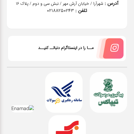
آدرس :
شهرآرا / خیابان آرش مهر / نبش سی و دوم / پلاک 16
تلفن :
02188250243
مــا را در اینستاگرام دنبالــ کنیــد