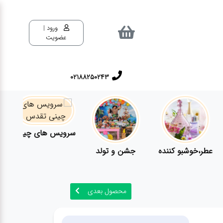
ورود |
عضویت
02188250243
سرویس های چینی تقدس
عطر،خوشبو کننده
جشن و تولد
محصول بعدی