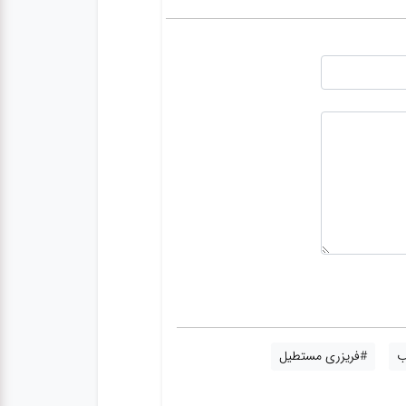
ب
#فریزری مستطیل