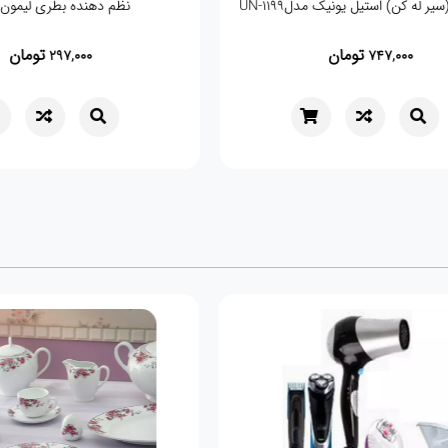
سیر کوب (سیر له کن) استیل یونیک مدلUN-1199
نظم دهنده بط
تومان
,000
747,000