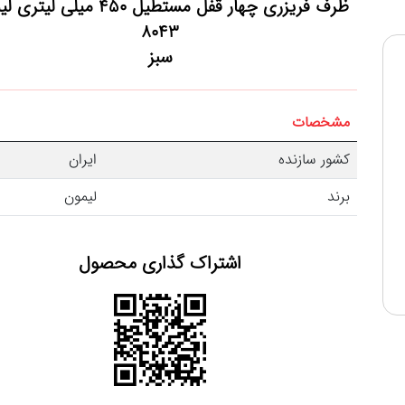
ظرف فریزری چهار قفل مستطیل 450 میلی ل
8043
سبز
مشخصات
کشور سازنده
ایران
برند
لیمون
اشتراک گذاری محصول