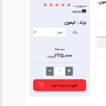
یتری لیمون
محبوبیت :
موجود
برند : لیمون
رنگ
250,000
225,000
تومان
افزودن به سبد خرید