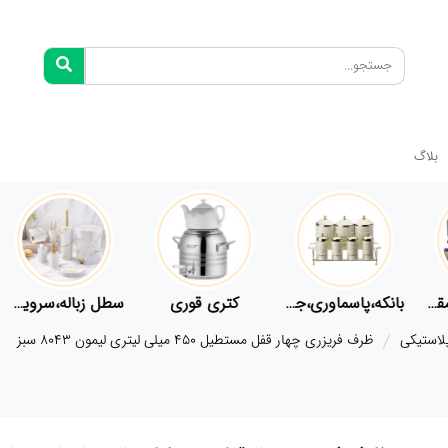
بلاگ
فلاسک،قمقمه
بانکه،پاسماوری،جا ادویه
کتری قوری
سطل زباله،سرویس بهداشتی،حمام
لاستیکی
ظرف فریزری چهار قفل مستطیل 450 میلی لیتری لیمون 8043 سبز