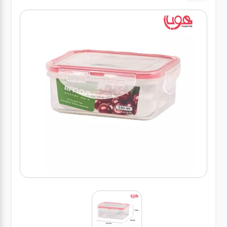
لوازم برقی
مراقبت شخصی
سرویس های
چینی زرین
قاشق و چنگال
لوازم خانه
لوازم پلاسکو
آشپزخانه
لوازم متفرقه