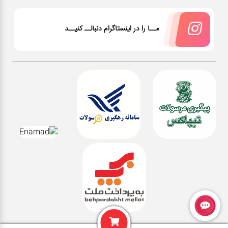
مــا را در اینستاگرام دنبالــ کنیــد