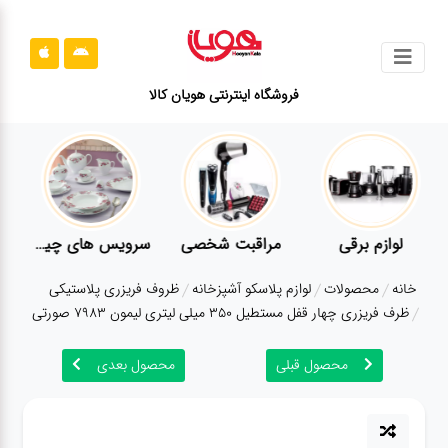
جستجو
فروشگاه اینترنتی هویان کالا
محصولات
قوانین
سایت
ارتباط
لوازم برقی
مراقبت شخصی
سرویس های چینی زرین
باما
خانه
محصولات
لوازم پلاسکو آشپزخانه
ظروف فریزری پلاستیکی
درباره
ظرف فریزری چهار قفل مستطیل 350 میلی لیتری لیمون 7983 صورتی
ما
محصول قبلی
محصول بعدی
بلاگ
محصولات