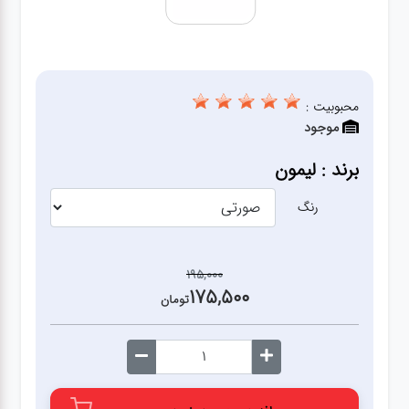
آشپزخانه
زودپز،قابلمه،تابه
محبوبیت :
موجود
کلمن،فلاسک،قمقمه
برند : لیمون
بانکه،پاسماوری،جا
ادویه
رنگ
کتری قوری
195,000
175,500
تومان
سطل
زباله،سرویس
بهداشتی،حمام