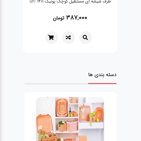
یمون
ظرف شیشه ای مستطیل کوچک یونیک un- 1411
387,000
تومان
دسته بندی ها