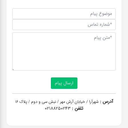
آدرس :
شهرآرا / خیابان آرش مهر / نبش سی و دوم / پلاک 16
تلفن :
02188250243