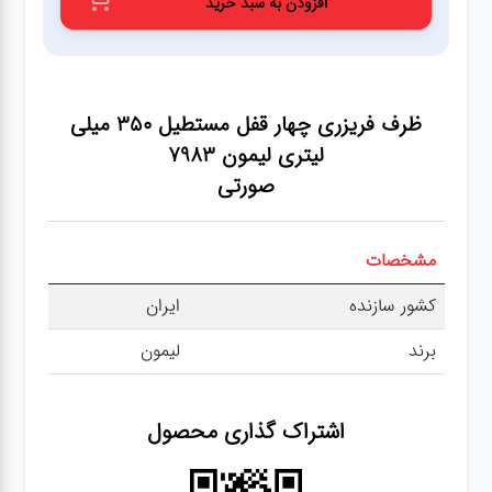
افزودن به سبد خرید
عطر،خوشبو کننده
جشن و تولد
ظرف فریزری چهار قفل مستطیل 350 میلی
سرویس های
لیتری لیمون 7983
چینی تقدس
صورتی
مشخصات
کشور سازنده
ایران
برند
لیمون
اشتراک گذاری محصول