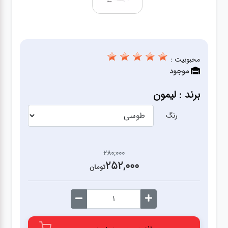
آشپزخانه
زودپز،قابلمه،تابه
محبوبیت :
موجود
کلمن،فلاسک،قمقمه
برند : لیمون
بانکه،پاسماوری،جا
ادویه
رنگ
کتری قوری
280,000
252,000
تومان
سطل
زباله،سرویس
بهداشتی،حمام