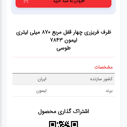
افزودن به سبد خرید
عطر،خوشبو کننده
جشن و تولد
ظرف فریزری چهار قفل مربع 870 میلی لیتری
سرویس های
لیمون 7843
چینی تقدس
طوسی
مشخصات
کشور سازنده
ایران
برند
لیمون
اشتراک گذاری محصول