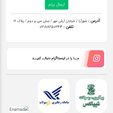
آدرس :
شهرآرا / خیابان آرش مهر / نبش سی و دوم / پلاک 16
تلفن :
02188250243
مــا را در اینستاگرام دنبالــ کنیــد