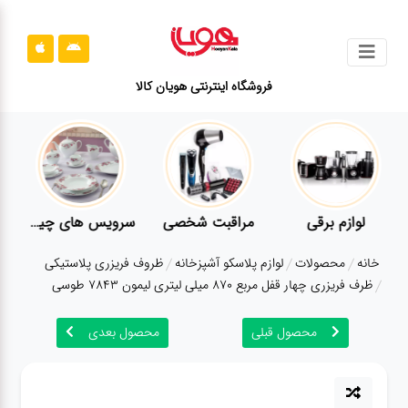
جستجو
فروشگاه اینترنتی هویان کالا
محصولات
قوانین
سایت
ارتباط
لوازم برقی
مراقبت شخصی
سرویس های چینی زرین
باما
خانه
محصولات
لوازم پلاسکو آشپزخانه
ظروف فریزری پلاستیکی
درباره
ظرف فریزری چهار قفل مربع 870 میلی لیتری لیمون 7843 طوسی
ما
محصول قبلی
محصول بعدی
بلاگ
محصولات