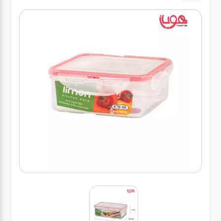
لوازم برقی
مراقبت شخصی
سرویس های
چینی زرین
قاشق و چنگال
لوازم خانه
لوازم پلاسکو
آشپزخانه
لوازم متفرقه