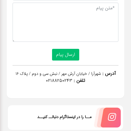
آدرس :
شهرآرا / خیابان آرش مهر / نبش سی و دوم / پلاک 16
تلفن :
02188250243
مــا را در اینستاگرام دنبالــ کنیــد