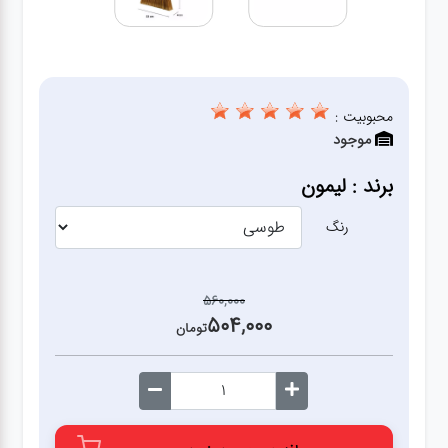
آشپزخانه
زودپز،قابلمه،تابه
محبوبیت :
موجود
کلمن،فلاسک،قمقمه
برند : لیمون
بانکه،پاسماوری،جا
ادویه
رنگ
کتری قوری
560,000
504,000
تومان
سطل
زباله،سرویس
بهداشتی،حمام