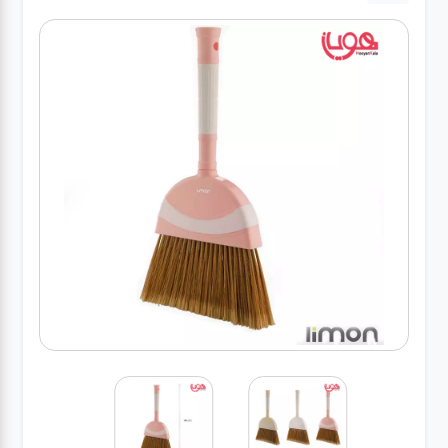
لوازم برقی
مراقبت شخصی
سرویس های
چینی زرین
قاشق و چنگال
لوازم خانه
لوازم پلاسکو
آشپزخانه
لوازم متفرقه