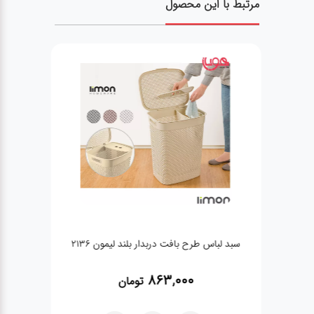
مرتبط با این محصول
سبد لباس طرح بافت دربدار بلند لیمون 2136
س
863,000
تومان