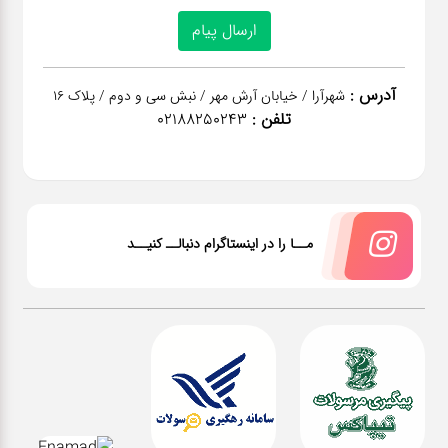
آدرس :
شهرآرا / خیابان آرش مهر / نبش سی و دوم / پلاک 16
تلفن :
02188250243
مــا را در اینستاگرام دنبالــ کنیــد