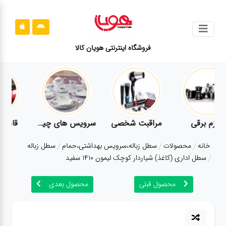
جستجو
فروشگاه اینترنتی هویان کالا
محصولات
قوانین
سایت
ارتباط
لوازم برقی
مراقبت شخصی
سرویس های چینی زرین
باما
خانه
محصولات
سطل زباله،سرویس بهداشتی،حمام
سطل زباله
درباره
سطل اداری (کاغذ) شیاردار کوچک لیمون 1410 سفید
ما
محصول قبلی
محصول بعدی
بلاگ
محصولات