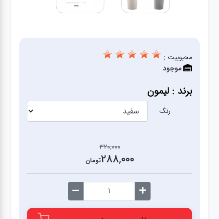
آشپزخانه
زودپز،قابلمه،تابه
محبوبیت :
موجود
کلمن،فلاسک،قمقمه
برند : لیمون
بانکه،پاسماوری،جا
ادویه
رنگ
کتری قوری
320,000
288,000
تومان
سطل
زباله،سرویس
بهداشتی،حمام