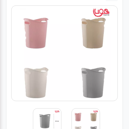
لوازم برقی
مراقبت شخصی
سرویس های
چینی زرین
قاشق و چنگال
لوازم خانه
لوازم پلاسکو
آشپزخانه
لوازم متفرقه