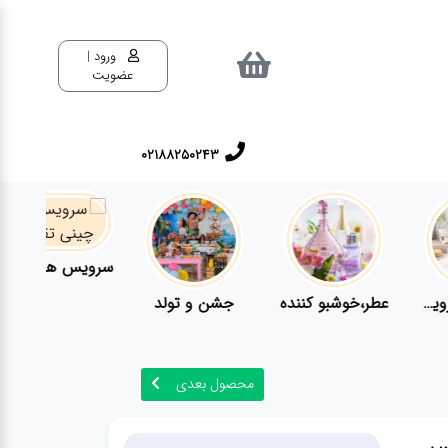
ورود |
عضویت
02188250243
سرویس های چینی تقدس
عطر،خوشبو کننده
جشن و تولد
محصول بعدی