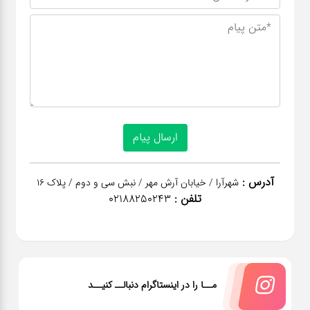
آدرس :
شهرآرا / خیابان آرش مهر / نبش سی و دوم / پلاک 16
تلفن :
02188250243
مــا را در اینستاگرام دنبالــ کنیــد