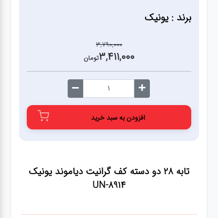
آشپزخانه
برند : یونیک
زودپز،قابلمه،تابه
3,790,000
3,411,000
تومان
کلمن،فلاسک،قمقمه
بانکه،پاسماوری،جا
ادویه
افزودن به سبد خرید
کتری قوری
تابه 28 دو دسته کف گرانیت دیاموند یونیک
سطل
زباله،سرویس
UN-8914
بهداشتی،حمام