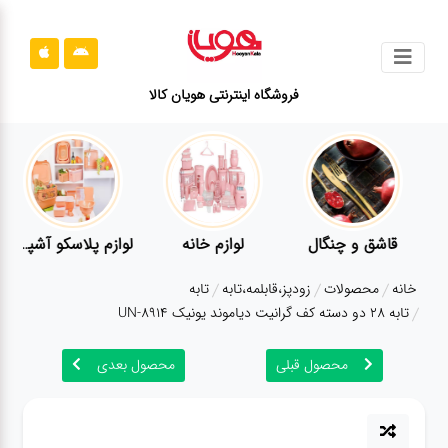
جستجو
فروشگاه اینترنتی هویان کالا
محصولات
قوانین
سایت
ارتباط
قاشق و چنگال
لوازم خانه
لوازم پلاسکو آشپزخانه
باما
خانه
محصولات
زودپز،قابلمه،تابه
تابه
درباره
تابه 28 دو دسته کف گرانیت دیاموند یونیک UN-8914
ما
محصول قبلی
محصول بعدی
بلاگ
محصولات