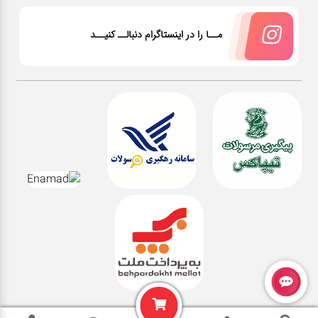
مــا را در اینستاگرام دنبالــ کنیــد