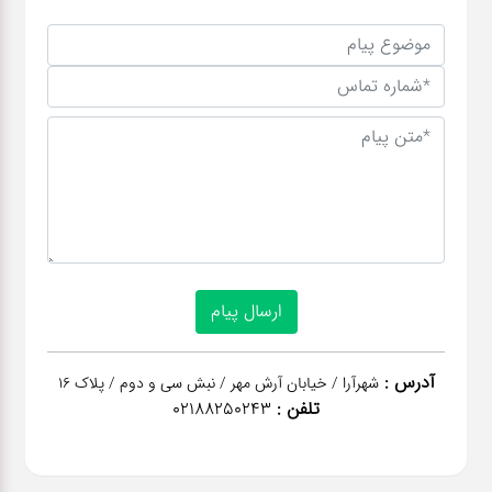
آدرس :
شهرآرا / خیابان آرش مهر / نبش سی و دوم / پلاک 16
تلفن :
02188250243