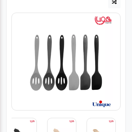
لوازم برقی
مراقبت شخصی
سرویس های
چینی زرین
قاشق و چنگال
لوازم خانه
لوازم پلاسکو
آشپزخانه
لوازم متفرقه