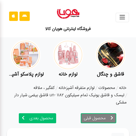
جستجو
فروشگاه اینترنتی هویان کالا
محصولات
قوانین
سایت
ارتباط
قاشق و چنگال
لوازم خانه
لوازم پلاسکو آشپزخانه
باما
خانه
محصولات
لوازم متفرقه آشپزخانه
کفگیر ، ملاقه
درباره
لیسک و قاشق یونیک تمام سیلیکون un- 1182 قاشق بیضی شیار دار
ما
مشکی
بلاگ
محصول قبلی
محصول بعدی
محصولات