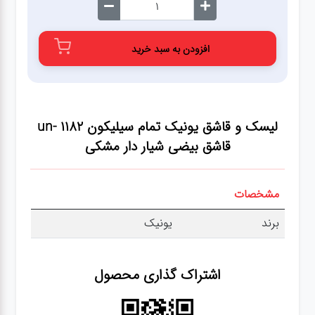
عطر،خوشبو کننده
افزودن به سبد خرید
جشن و تولد
سرویس های
چینی تقدس
لیسک و قاشق یونیک تمام سیلیکون un- 1182
قاشق بیضی شیار دار مشکی
مشخصات
برند
یونیک
اشتراک گذاری محصول