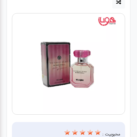
لوازم برقی
مراقبت شخصی
سرویس های
چینی زرین
قاشق و چنگال
لوازم خانه
لوازم پلاسکو
آشپزخانه
لوازم متفرقه
محبوبیت :