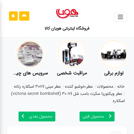
جستجو
فروشگاه اینترنتی هویان کالا
محصولات
قوانین
سایت
ارتباط
لوازم برقی
مراقبت شخصی
سرویس های چینی زرین
باما
خانه
محصولات
عطر،خوشبو کننده
عطر مینی 30ml اسکلاره زنانه
درباره
عطر ویکتوریا سکرت بامب شل victoria secret bombshell) 30 ml)
ما
اسکلاره
بلاگ
محصول قبلی
محصول بعدی
محصولات