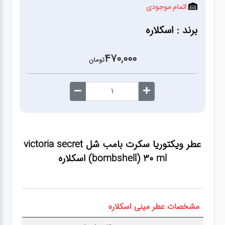
آشپزخانه
اتمام موجودی
برند : اسکلاره
زودپز،قابلمه،تابه
470,000
تومان
کلمن،فلاسک،قمقمه
بانکه،پاسماوری،جا
ادویه
عطر ویکتوریا سکرت بامب شل victoria secret
کتری قوری
bombshell) 30 ml) اسکلاره
سطل
زباله،سرویس
بهداشتی،حمام
مشخصات عطر مینی اسکلاره