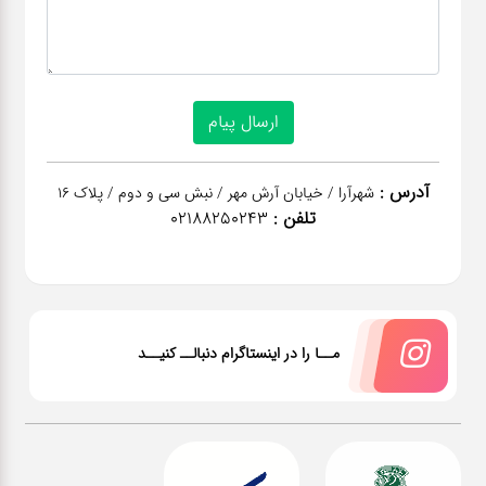
آدرس :
شهرآرا / خیابان آرش مهر / نبش سی و دوم / پلاک 16
تلفن :
02188250243
مــا را در اینستاگرام دنبالــ کنیــد