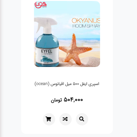
اسپری ایفل 500 میل اقیانوس (ocean)
عطر مینی 30 میل ایفور
504,000
تومان