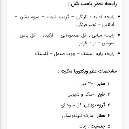
رایحه عطر
بامب شل :
رایحه اولیه : نارنگی – گریپ فروت – میوه پشن –
آناناس – توت فرنگی
رایحه میانی
:
گل صدتومانی – ارکیده – گل یاس –
سوسن – توت قرمز
رایحه پایه : مشک – چوب صندل – گلسنگ
مشخصات عطر ویکتوریا سکرت :
سایز :
30 میل
طبع
: خنک و شیرین
گروه بویایی
:گل میوه ای
عطار
: مارک کنیتکوسکی
جنسیت
: زنانه