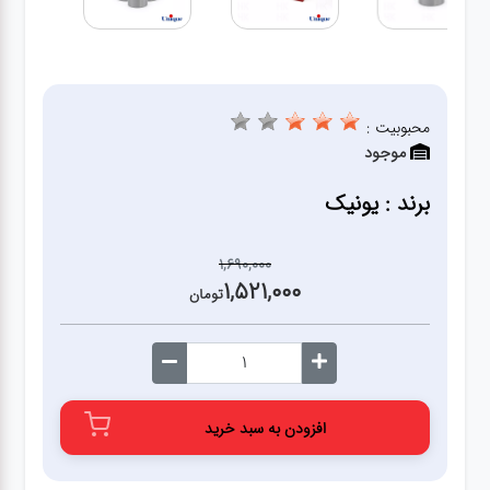
آشپزخانه
زودپز،قابلمه،تابه
محبوبیت :
موجود
کلمن،فلاسک،قمقمه
برند : یونیک
بانکه،پاسماوری،جا
ادویه
1,690,000
1,521,000
تومان
کتری قوری
سطل
زباله،سرویس
افزودن به سبد خرید
بهداشتی،حمام