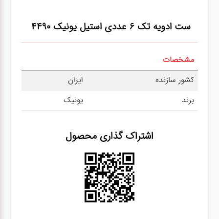
عطر،خوشبو کننده
ست ادویه تک 6 عددی استیل یونیک 4490
جشن و تولد
مشخصات
سرویس های
چینی تقدس
کشور سازنده
ایران
برند
یونیک
اشتراک گذاری محصول