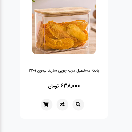
بانکه 
بانکه مستطیل درب چوبی سارینا لیمون 2201
638,000
تومان