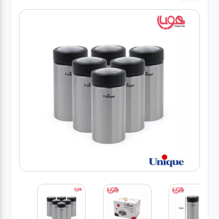
لوازم برقی
مراقبت شخصی
سرویس های
چینی زرین
قاشق و چنگال
لوازم خانه
لوازم پلاسکو
آشپزخانه
لوازم متفرقه