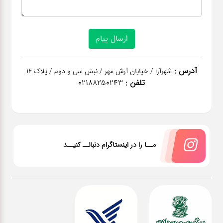
آدرس :
شهرآرا / خیابان آرش مهر / نبش سی و دوم / پلاک 16
تلفن :
02188250243
مــا را در اینستاگرام دنبالــ کنیــد