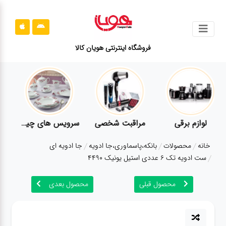
جستجو
فروشگاه اینترنتی هویان کالا
محصولات
قوانین
سایت
ارتباط
لوازم برقی
مراقبت شخصی
سرویس های چینی زرین
باما
خانه
محصولات
بانکه،پاسماوری،جا ادویه
جا ادویه ای
درباره
ست ادویه تک 6 عددی استیل یونیک 4490
ما
محصول قبلی
محصول بعدی
بلاگ
محصولات