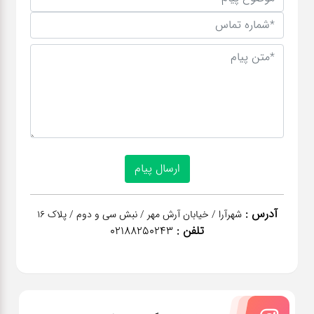
آدرس :
شهرآرا / خیابان آرش مهر / نبش سی و دوم / پلاک 16
تلفن :
02188250243