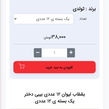
آشپزخانه
برند : تولدی
زودپز،قابلمه،تابه
تعداد
کلمن،فلاسک،قمقمه
38,000
تومان
بانکه،پاسماوری،جا
ادویه
افزودن به سبد خرید
کتری قوری
سطل
زباله،سرویس
بشقاب لیوان 12 عددی بیبی دختر
بهداشتی،حمام
یک بسته ی 12 عددی