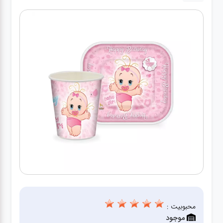
لوازم برقی
مراقبت شخصی
سرویس های
چینی زرین
قاشق و چنگال
لوازم خانه
لوازم پلاسکو
آشپزخانه
محبوبیت :
لوازم متفرقه
موجود