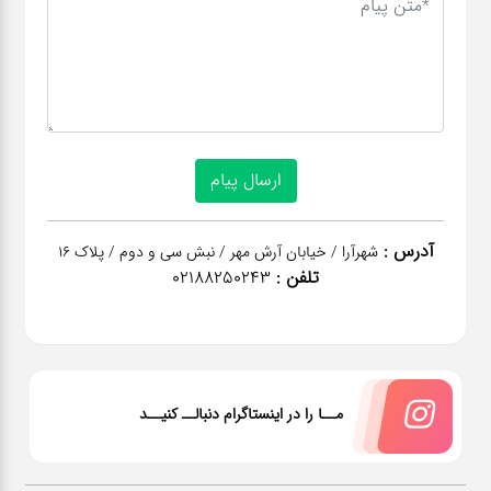
آدرس :
شهرآرا / خیابان آرش مهر / نبش سی و دوم / پلاک 16
تلفن :
02188250243
مــا را در اینستاگرام دنبالــ کنیــد