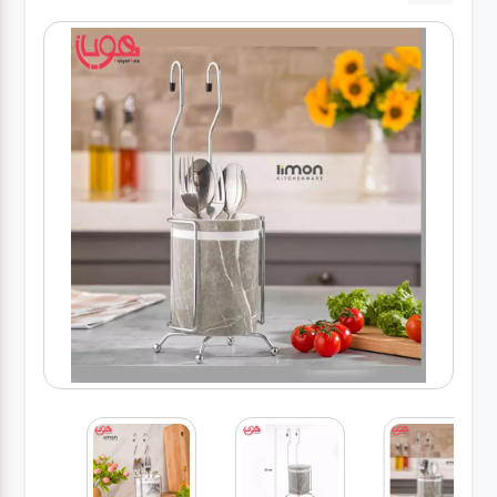
لوازم برقی
مراقبت شخصی
سرویس های
چینی زرین
قاشق و چنگال
لوازم خانه
لوازم پلاسکو
آشپزخانه
لوازم متفرقه