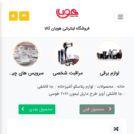
جستجو
فروشگاه اینترنتی هویان کالا
محصولات
قوانین
سایت
ارتباط
لوازم برقی
مراقبت شخصی
سرویس های چینی زرین
باما
خانه
محصولات
لوازم پلاسکو آشپزخانه
جا قاشقی
درباره
جا قاشقی آویز طرح ماربل لیمون 2071 طوسی
ما
محصول قبلی
محصول بعدی
بلاگ
محصولات