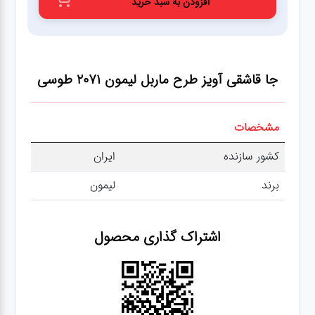
افزودن به سبد خرید
عطر،خوشبو کننده
جشن و تولد
جا قاشقی آویز طرح ماربل لیمون 2071
طوسی
سرویس های
چینی تقدس
مشخصات
کشور سازنده
ایران
برند
لیمون
اشتراک گذاری محصول