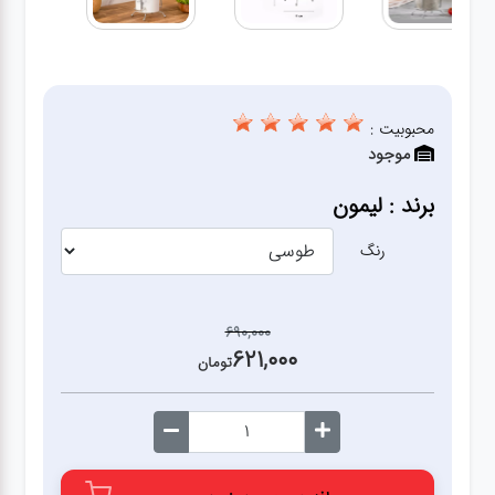
آشپزخانه
زودپز،قابلمه،تابه
محبوبیت :
موجود
کلمن،فلاسک،قمقمه
برند : لیمون
بانکه،پاسماوری،جا
ادویه
رنگ
کتری قوری
690,000
621,000
تومان
سطل
زباله،سرویس
بهداشتی،حمام