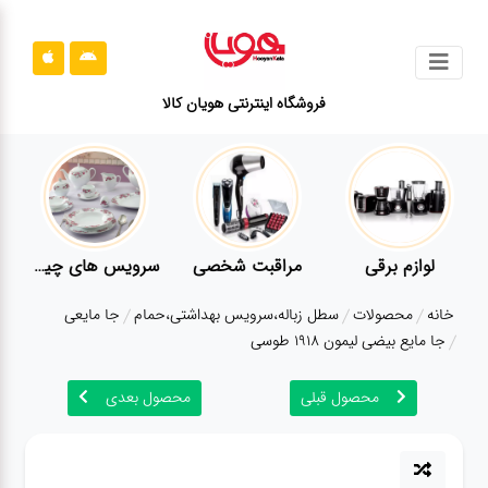
جستجو
فروشگاه اینترنتی هویان کالا
محصولات
قوانین
سایت
ارتباط
لوازم برقی
مراقبت شخصی
سرویس های چینی زرین
باما
خانه
محصولات
سطل زباله،سرویس بهداشتی،حمام
جا مایعی
درباره
جا مایع بیضی لیمون 1918 طوسی
ما
محصول قبلی
محصول بعدی
بلاگ
محصولات