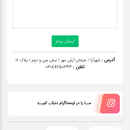
آدرس :
شهرآرا / خیابان آرش مهر / نبش سی و دوم / پلاک 16
تلفن :
02188250243
مــا را در اینستاگرام دنبالــ کنیــد