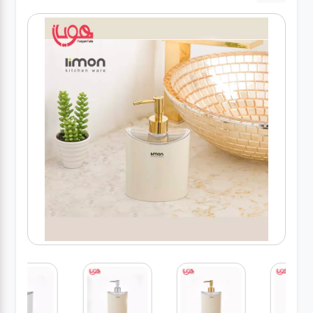
لوازم برقی
مراقبت شخصی
سرویس های
چینی زرین
قاشق و چنگال
لوازم خانه
لوازم پلاسکو
آشپزخانه
لوازم متفرقه