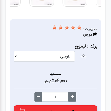
آشپزخانه
زودپز،قابلمه،تابه
محبوبیت :
موجود
کلمن،فلاسک،قمقمه
برند : لیمون
بانکه،پاسماوری،جا
ادویه
رنگ
کتری قوری
560,000
504,000
تومان
سطل
زباله،سرویس
بهداشتی،حمام