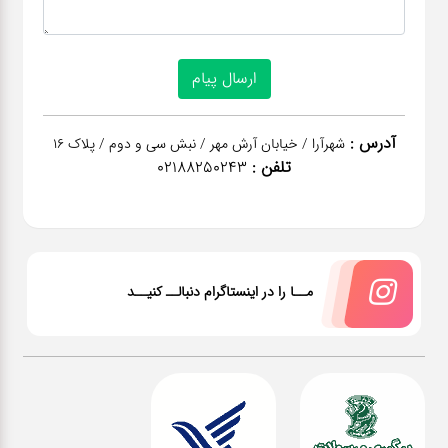
آدرس :
شهرآرا / خیابان آرش مهر / نبش سی و دوم / پلاک 16
تلفن :
02188250243
مــا را در اینستاگرام دنبالــ کنیــد