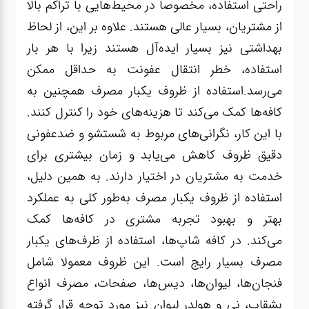
آشپزخانه
راحتی استفاده، مخصوصاً در محیط‌هایی با تراکم بالا
از مشتریان، بسیار عالی هستند. علاوه بر این، از لحاظ
زودپز،قابلمه،تابه
بهداشتی نیز بسیار ایده‌آل هستند زیرا با هر بار
استفاده، خطر انتقال عفونت به حداقل ممکن
می‌رسد.استفاده از ظروف یکبار مصرف همچنین به
کلمن،فلاسک،قمقمه
کافه‌ها کمک می‌کند تا هزینه‌های خود را کنترل کنند.
با این کار، نگرانی‌های مربوط به شستشو و ضدعفونی
بانکه،پاسماوری،جا
دقیق ظروف کاهش می‌یابد و زمان بیشتری برای
ادویه
خدمت به مشتریان در اختیار دارند. به همین دلیل،
استفاده از ظروف یکبار مصرف به‌طور کلی به عملکرد
کتری قوری
بهتر و بهبود تجربه مشتری در کافه‌ها کمک
می‌کند. در کافه شاپ‌ها، استفاده از ظرف‌های یکبار
سطل
زباله،سرویس
مصرف بسیار رایج است. این ظروف معمولا شامل
بهداشتی،حمام
فنجان‌ها، لیوان‌ها، دیس‌ها، صفحات، مصرف انواع
بشقاب، نی و هولدر لیوان نیز مورد توجه قرار گرفته