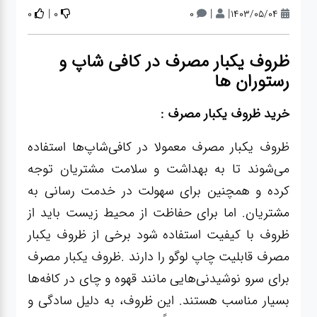
لوازم برقی
|
|
|
0
0
0
1403/05/04
مراقبت شخصی
ظروف یکبار مصرف در کافی شاپ و
رستوران ها
سرویس های
چینی زرین
خرید ظروف یکبار مصرف :
ظروف یکبار مصرف معمولا در کافی‌شاپ‌ها استفاده
قاشق و چنگال
می‌شوند تا به بهداشت و سلامت مشتریان توجه
کرده و همچنین برای سهولت در خدمت رسانی به
لوازم خانه
مشتریان. اما برای حفاظت از محیط زیست باید از
ظروف با کیفیت استفاده شود برخی از ظروف یکبار
لوازم پلاسکو
مصرف قابلیت چاپ لوگو را دارند .ظروف یکبار مصرف
آشپزخانه
برای سرو نوشیدنی‌هایی مانند قهوه و چای در کافه‌ها
بسیار مناسب هستند. این ظروف، به دلیل سادگی و
لوازم متفرقه