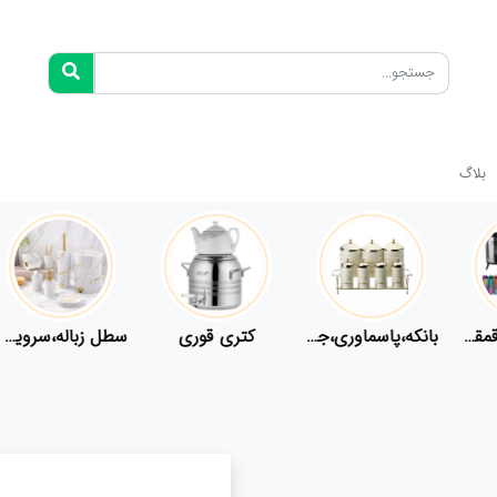
بلاگ
فلاسک،قمقمه
بانکه،پاسماوری،جا ادویه
کتری قوری
سطل زباله،سرویس بهداشتی،حمام