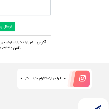
آدرس :
شهرآرا / خیابان آرش مهر 
تلفن :
50243
مــا را در اینستاگرام دنبالــ کنیــد