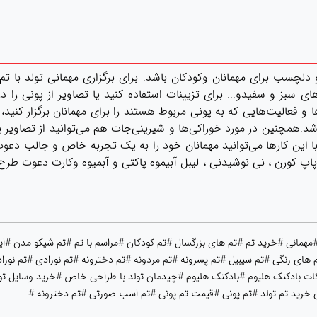
سب برای مهمانان وکودکان باشد. برای برگزاری مهمانی تولد با تم پون
های سبز و سفیدو... برای تزیینات استفاده کنید یا تصاویر از پونی را در
و فعالیت‌هایی که به پونی مربوط هستند را برای مهمانان برگزار کنید،
.همچنین در مورد خوراکی‌ها و شیرینی‌جات هم می‌توانید از تصاویر یا 
ا این کارها می‌توانید مهمانان خود را به یک تجربه خاص و جالب دعوت
، پاپ کورن ، نی نوشیدنی ، لیبل آبیموه پاکتی و آبمیوه وکارت دعوت طر
مانی #خرید تم #تم های بزرگسال #تم کودکان #مراسم با تم #تم شیکو مدن #ا
 های رنگی #تم سیبیل #تم پسرونه #تم مردونه #تم دخترونه #تم نوزادی #تم نوزاد
ت بادکنک هلیوم #بادکنک هلیوم #چیدمان تولد با طراحی خاص #خرید وسایل تولد
ای خرید تم تولد #تم پونی #قیمت تم پونی #تم اسب صورتی #تم دخترونه #