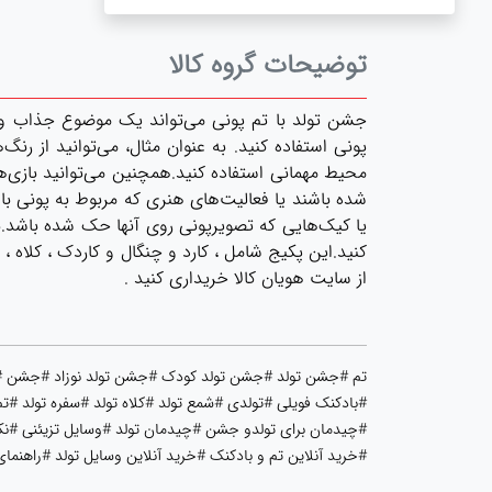
توضیحات گروه کالا
جشن تولد با تم پونی می‌تواند یک موضوع جذاب و دلچ
پونی استفاده کنید. به عنوان مثال، می‌توانید از رنگ‌
محیط مهمانی استفاده کنید.همچنین می‌توانید بازی‌ها 
شده باشند یا فعالیت‌های هنری که مربوط به پونی باشد
یا کیک‌هایی که تصویرپونی روی آنها حک شده باشد.ب
کنید.این پکیج شامل ، کارد و چنگال و کاردک ، کلاه 
از سایت هویان کالا خریداری کنید .
تم #جشن تولد #جشن تولد کودک #جشن تولد نوزاد #جشن #مه
#بادکنک فویلی #تولدی #شمع تولد #کلاه تولد #سفره تولد #تم
#چیدمان برای تولدو جشن #چیدمان تولد #وسایل تزیئنی #نکا
#خرید آنلاین تم و بادکنک #خرید آنلاین وسایل تولد #راهنم