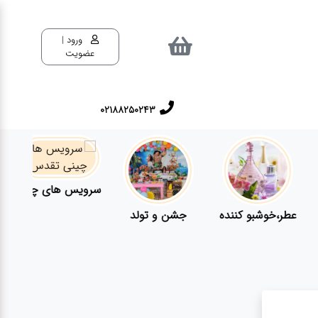
ورود |
عضویت
02188250243
سرویس های چینی تقدس
عطر،خوشبو کننده
جشن و تولد