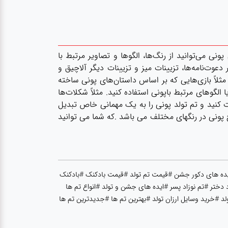
ی می‌توانید از رنگ‌ها، الگوها و تصاویر مرتبط با
 دعوت‌نامه‌ها، تزیینات میز و تزیینات دیگر آلاچیق و
 مثلاً بازی‌هایی که بر اساس داستان‌های پونی ساخته
الگوهای مرتبط باپونی استفاده کنید. مثلاً شکلات‌ها
 کنید و تم تولد پونی را به یک مهمانی خاص تبدیل
ح پونی در رنگهای مختلف می باشد .که شما می توانید
یده های دکور جشن #قیمت تم تولد #قیمت بادکنک #بادکنک
 دختر #تم نوزاد پسر #ایده های جشن و تولد #انواع تم ها
 #خرید وسایل ارزان تولد #بهترین تم ها #جدیدترین تم ها