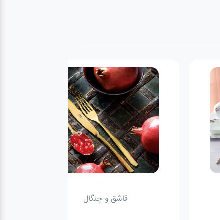
های چینی زرین
قاشق و چنگال