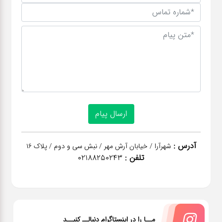
آدرس :
شهرآرا / خیابان آرش مهر / نبش سی و دوم / پلاک 16
تلفن :
02188250243
مــا را در اینستاگرام دنبالــ کنیــد