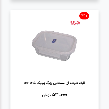
%10
ظرف شیشه ای مستطیل بزرگ یونیک un- 1415
531,000
تومان