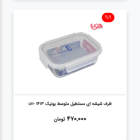
%9
ظرف شیشه ای مستطیل متوسط یونیک un- 1413
470,000
تومان