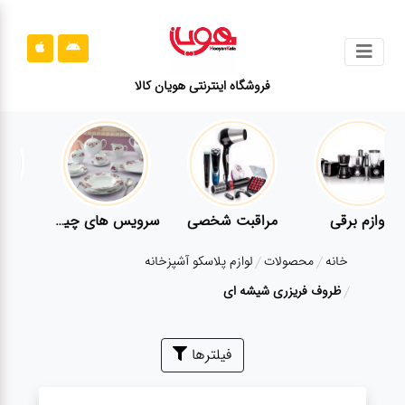
جستجو
فروشگاه اینترنتی هویان کالا
محصولات
قوانین
سایت
ارتباط
لوازم برقی
مراقبت شخصی
سرویس های چینی زرین
باما
خانه
محصولات
لوازم پلاسکو آشپزخانه
درباره
ظروف فریزری شیشه ای
ما
بلاگ
فیلترها
محصولات