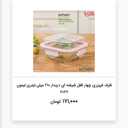
آشپزخانه
زودپز،قابلمه،تابه
کلمن،فلاسک،قمقمه
بانکه،پاسماوری،جا
ادویه
کتری قوری
ظرف فریزری چهار قفل شیشه ای دربدار 210 میلی لیتری لیمون
2027
171,000
سطل
تومان
زباله،سرویس
بهداشتی،حمام