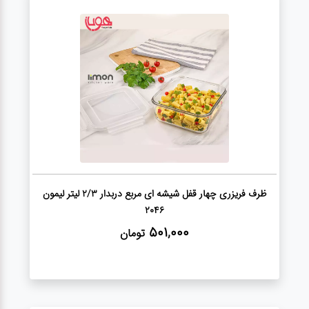
لوازم برقی
مراقبت شخصی
سرویس های
چینی زرین
قاشق و چنگال
لوازم خانه
ظرف فریزری چهار قفل شیشه ای مربع دربدار 2/3 لیتر لیمون
2046
501,000
تومان
لوازم پلاسکو
آشپزخانه
لوازم متفرقه