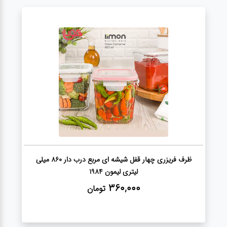
عطر،خوشبو کننده
جشن و تولد
سرویس های
چینی تقدس
ظرف فریزری چهار قفل شیشه ای مربع درب دار 860 میلی
لیتری لیمون 1984
360,000
تومان