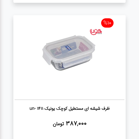
%10
ظرف شیشه ای مستطیل کوچک یونیک un- 1411
387,000
تومان