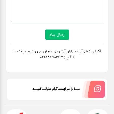
آدرس :
شهرآرا / خیابان آرش مهر / نبش سی و دوم / پلاک 16
تلفن :
02188250243
مــا را در اینستاگرام دنبالــ کنیــد