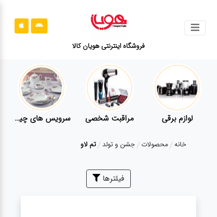
جستجو
فروشگاه اینترنتی هویان کالا
محصولات
قوانین
سایت
ارتباط
لوازم برقی
مراقبت شخصی
سرویس های چینی زرین
باما
خانه
محصولات
جشن و تولد
تم لاو
درباره
ما
بلاگ
فیلترها
محصولات