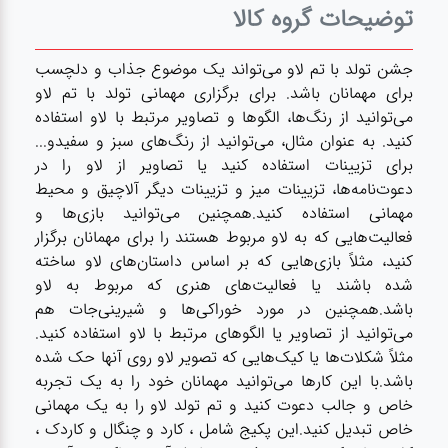
آشپزخانه
توضیحات گروه کالا
زودپز،قابلمه،تابه
جشن تولد با تم لاو می‌تواند یک موضوع جذاب و دلچسب
برای مهمانان باشد. برای برگزاری مهمانی تولد با تم لاو
می‌توانید از رنگ‌ها، الگوها و تصاویر مرتبط با لاو استفاده
کلمن،فلاسک،قمقمه
کنید. به عنوان مثال، می‌توانید از رنگ‌های سبز و سفیدو...
برای تزیینات استفاده کنید یا تصاویر از لاو را در
دعوت‌نامه‌ها، تزیینات میز و تزیینات دیگر آلاچیق و محیط
بانکه،پاسماوری،جا
مهمانی استفاده کنید.همچنین می‌توانید بازی‌ها و
ادویه
فعالیت‌هایی که به لاو مربوط هستند را برای مهمانان برگزار
کنید، مثلاً بازی‌هایی که بر اساس داستان‌های لاو ساخته
شده باشند یا فعالیت‌های هنری که مربوط به لاو
کتری قوری
باشد.همچنین در مورد خوراکی‌ها و شیرینی‌جات هم
می‌توانید از تصاویر یا الگوهای مرتبط با لاو استفاده کنید.
سطل
مثلاً شکلات‌ها یا کیک‌هایی که تصویر لاو روی آنها حک شده
زباله،سرویس
باشد.با این کارها می‌توانید مهمانان خود را به یک تجربه
بهداشتی،حمام
خاص و جالب دعوت کنید و تم تولد لاو را به یک مهمانی
خاص تبدیل کنید.این پکیج شامل ، کارد و چنگال و کاردک ،