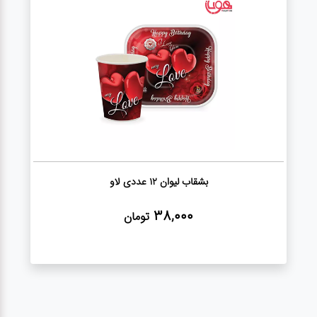
لوازم برقی
مراقبت شخصی
سرویس های
چینی زرین
قاشق و چنگال
بشقاب لیوان 12 عددی لاو
لوازم خانه
38,000
تومان
لوازم پلاسکو
آشپزخانه
لوازم متفرقه