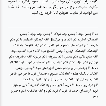
کلاه ، پاپ کورن ، نی نوشیدنی ، لیبل آبیموه پاکتی و آبمیوه
عطر،خوشبو کننده
وکارت دعوت طرح لاو در رنگهای مختلف می باشد .که شما
می توانید از سایت هویان کالا خریداری کنید .
جشن و تولد
سرویس های
تم #جشن تولد #جشن تولد کودک #جشن تولد نوزاد #جشن
چینی تقدس
#مهمانی #خرید تم #تم های بزرگسال #تم کودکان #مراسم با تم #تم
شیکو مدن #ایده های دکور جشن #قیمت تم تولد #قیمت بادکنک
#بادکنک #بادکنک فویلی #تولدی #شمع تولد #کلاه تولد #سفره تولد
#تم های رنگی #تم سیبیل #تم پسرونه #تم مردونه #تم دخترونه #تم
نوزادی #تم نوزاد دختر #تم نوزاد پسر #ایده های جشن و تولد #انواع
تم ها #چیدمان برای تولدو جشن #چیدمان تولد #وسایل تزیئنی
#نکات بادکنک هلیوم #بادکنک هلیوم #چیدمان تولد با طراحی خاص
#خرید وسایل تولد #خرید وسایل ارزان تولد #بهترین تم ها
#جدیدترین تم ها #خرید آنلاین تم و بادکنک #خرید آنلاین وسایل
تولد #راهنمای خرید تم تولد #خرید تم لاو #تم عاشقانه #تم دختر و
پسر