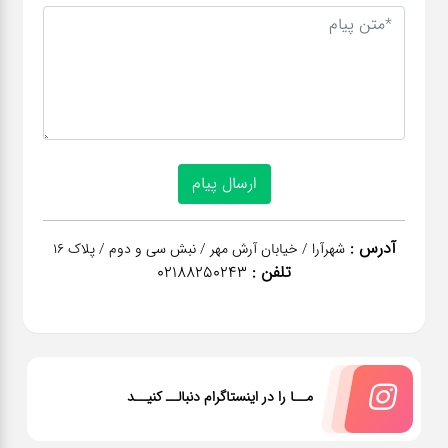
آدرس :
شهرآرا / خیابان آرش مهر / نبش سی و دوم / پلاک 16
تلفن :
02188250243
مــا را در اینستاگرام دنبالــ کنیــد