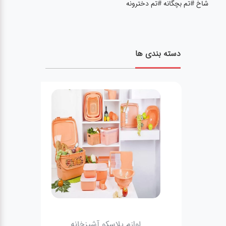
شاخ #تم بچگانه #تم دخترونه
دسته بندی ها
لوازم پلاسکو آشپزخانه