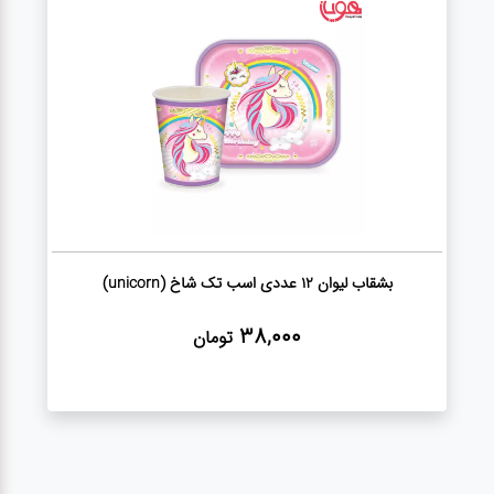
لوازم برقی
مراقبت شخصی
سرویس های
چینی زرین
قاشق و چنگال
بشقاب لیوان 12 عددی اسب تک شاخ (unicorn)
لوازم خانه
38,000
تومان
لوازم پلاسکو
آشپزخانه
لوازم متفرقه