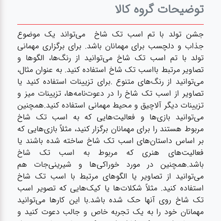
آشپزخانه
توضیحات گروه کالا
زودپز،قابلمه،تابه
جشن تولد با تم اسب تک شاخ می‌تواند یک موضوع
جذاب و دلچسب برای مهمانان باشد. برای برگزاری مهمانی
تولد با تم اسب تک شاخ می‌توانید از رنگ‌ها، الگوها و
کلمن،فلاسک،قمقمه
تصاویر مرتبط بااسب تک شاخ استفاده کنید. به عنوان مثال،
می‌توانید از رنگ‌های متنوع .برای تزیینات استفاده کنید یا
تصاویر از اسب تک شاخ را در دعوت‌نامه‌ها، تزیینات میز و
بانکه،پاسماوری،جا
تزیینات دیگر آلاچیق و محیط مهمانی استفاده کنید.همچنین
ادویه
می‌توانید بازی‌ها و فعالیت‌هایی که به اسب تک شاخ
مربوط هستند را برای مهمانان برگزار کنید، مثلاً بازی‌هایی که
بر اساس داستان‌های اسب تک شاخ ساخته شده باشند یا
کتری قوری
فعالیت‌های هنری که مربوط به اسب تک شاخ
باشد.همچنین در مورد خوراکی‌ها و شیرینی‌جات هم
سطل
می‌توانید از تصاویر یا الگوهای مرتبط با اسب تک شاخ
زباله،سرویس
استفاده کنید. مثلاً شکلات‌ها یا کیک‌هایی که تصویر اسب
بهداشتی،حمام
تک شاخ روی آنها حک شده باشد.با این کارها می‌توانید
مهمانان خود را به یک تجربه خاص و جالب دعوت کنید و