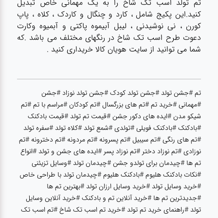
تم تولد اسب تک شاخ را به یک مهمانی خاص تبدیل
عطر،خوشبو کننده
کنید.این پکیج شامل ، کارد و چنگال و کاردک ، کلاه ، پاپ
کورن ، نی نوشیدنی ، لیبل آبیموه پاکتی و آبمیوه وکارت
جشن و تولد
دعوت طرح اسب تک شاخ در رنگهای مختلف می باشد .که
شما می توانید از سایت هویان کالا خریداری کنید .
سرویس های
چینی تقدس
تم #جشن تولد #جشن تولد کودک #جشن تولد نوزاد #جشن
#مهمانی #خرید تم #تم های بزرگسال #تم کودکان #مراسم با تم #تم
شیکو مدن #ایده های دکور جشن #قیمت تم تولد #قیمت بادکنک
#بادکنک #بادکنک فویلی #تولدی #شمع تولد #کلاه تولد #سفره تولد
#تم های رنگی #تم سیبیل #تم پسرونه #تم مردونه #تم دخترونه #تم
نوزادی #تم نوزاد دختر #تم نوزاد پسر #ایده های جشن و تولد #انواع
تم ها #چیدمان برای تولدو جشن #چیدمان تولد #وسایل تزیئنی
#نکات بادکنک هلیوم #بادکنک هلیوم #چیدمان تولد با طراحی خاص
#خرید وسایل تولد #خرید وسایل ارزان تولد #بهترین تم ها
#جدیدترین تم ها #خرید آنلاین تم و بادکنک #خرید آنلاین وسایل
تولد #راهنمای خرید تم تولد #خرید تم اسب تک شاخ #تم اسب تک