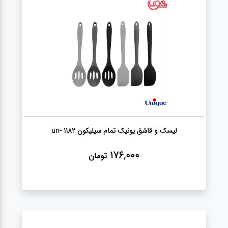
لوازم برقی
مراقبت شخصی
سرویس های
چینی زرین
قاشق و چنگال
لیسک و قاشق یونیک تمام سیلیکون un- 1182
لوازم خانه
176,000
تومان
لوازم پلاسکو
آشپزخانه
لوازم متفرقه