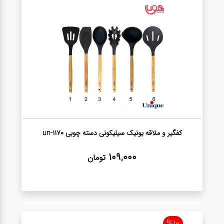
آشپزخانه
زودپز،قابلمه،تابه
کلمن،فلاسک،قمقمه
بانکه،پاسماوری،جا
ادویه
کفگیر و ملاقه یونیک سیلیکونی دسته چوبی un-1170
کتری قوری
109,000
تومان
سطل
زباله،سرویس
بهداشتی،حمام
%10