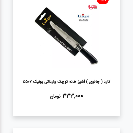
عطر،خوشبو کننده
جشن و تولد
سرویس های
چینی تقدس
کارد ( چاقوی ) آشپز خانه کوچک وارداتی یونیک 5507
333,000
تومان