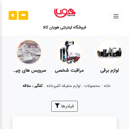
جستجو
فروشگاه اینترنتی هویان کالا
محصولات
قوانین
سایت
ارتباط
لوازم برقی
مراقبت شخصی
سرویس های چینی زرین
باما
خانه
محصولات
لوازم متفرقه آشپزخانه
کفگیر ، ملاقه
درباره
ما
بلاگ
فیلترها
محصولات