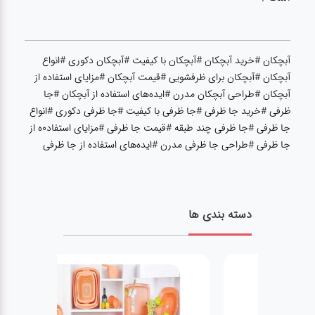
آشپزخانه
زودپز،قابلمه،تابه
آبچکان #خرید آبچکان #آبچکان با کیفیت #آبچکان دکوری #انواع
آبچکان #آبچکان برای ظرفشویی #قیمت آبچکان #مزایای استفاده از
آبچکان #طراحی آبچکان مدرن #ایده‌های استفاده از آبچکان #جا
کلمن،فلاسک،قمقمه
ظرفی #خرید جا ظرفی #جا ظرفی با کیفیت #جا ظرفی دکوری #انواع
جا ظرفی #جا ظرفی چند طبقه #قیمت جا ظرفی #مزایای استفاد0ه از
بانکه،پاسماوری،جا
جا ظرفی #طراحی جا ظرفی مدرن #ایده‌های استفاده از جا ظرفی
ادویه
کتری قوری
دسته بندی ها
سطل
زباله،سرویس
بهداشتی،حمام