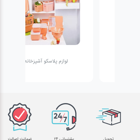
عطر،خوشبو کننده
جشن و تولد
سرویس های
چینی تقدس
لوازم پلاسکو آشپزخانه
تحویل
پشتیبانی 24
ضمانت اصالت