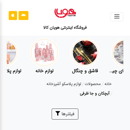
جستجو
فروشگاه اینترنتی هویان کالا
محصولات
قوانین
سایت
ارتباط
وازم برقی
مراقبت شخصی
سرویس های چینی زرین
قاشق و
باما
خانه
محصولات
لوازم پلاسکو آشپزخانه
درباره
آبچکان و جا ظرفی
ما
بلاگ
فیلترها
محصولات