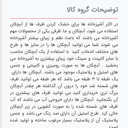
لوازم برقی
توضیحات گروه کالا
مراقبت شخصی
در اکثر آشپزخانه ها برای خشک کردن ظرف ها از آبچکان
استفاده می شود، آبچکان و جا ظرفی یکی از محصولات مهم
سرویس های
آشپزخانه می باشند که باعث نظم و زیبای بیشتر آشپزخانه
چینی زرین
می شوند شما می توانید آبچکان ها را در سایز ها و طرح
های مختلف انتخاب کنید با استفاده از یک آبچکان مناسب
با سایز کابینت و سینک خود زیبای بیشتری به آشپزخانه می
قاشق و چنگال
بخشید . آبچکان ها به صورت رومیزی و کابینتی و جنس
های استیل و پلاستیک موجود می باشند .آبچکان ها دارای
یک طبقه تا 3 طبقه می باشد که هر طبقه می توانید ظرف
لوازم خانه
های شسته شد خود را درون آن گذاشته هر چقدر آبچکان
بزرگ تری خریداری کنید می توانید ظرف های بیشتری در
لوازم پلاسکو
آن بگنجایید .آبچکان ها دارای خروجی آب می باشند که آب
آشپزخانه
ظرف های شسته شده را به صورت کشویی در زیر آبچکان
خالی کرد .طرح استیل آن دارای ضد زنگ می باشد و جنس
پلاستیک آن از پلاستیک بسیار مرغوب ساخته و تولید شده
لوازم متفرقه
است .