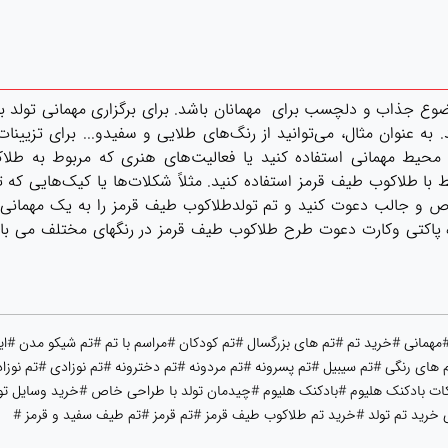
ع جذاب و دلچسب برای مهمانان باشد. برای برگزاری مهمانی تولد با تم
به عنوان مثال، می‌توانید از رنگ‌های طلایی و سفیدو... برای تزیینات
ق و محیط مهمانی استفاده کنید یا فعالیت‌های هنری که مربوط به طل
بط با طلاکوب طیف قرمز استفاده کنید. مثلاً شکلات‌ها یا کیک‌هایی ک
خاص و جالب دعوت کنید و تم تولدطلاکوب طیف قرمز را به یک مهمانی
موه پاکتی وکارت دعوت طرح طلاکوب طیف قرمز در رنگهای مختلف می باش
مانی #خرید تم #تم های بزرگسال #تم کودکان #مراسم با تم #تم شیکو مدن #ا
 های رنگی #تم سیبیل #تم پسرونه #تم مردونه #تم دخترونه #تم نوزادی #تم نوزاد
ت بادکنک هلیوم #بادکنک هلیوم #چیدمان تولد با طراحی خاص #خرید وسایل تولد
ای خرید تم تولد #خرید تم طلاکوب طیف قرمز #تم قرمز #تم طیف سفید و قرمز #