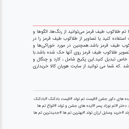
 طلاکوب طیف قرمز می‌توانید از رنگ‌ها، الگوها و
 استفاده کنید یا تصاویر از طلاکوب طیف قرمز را در
اکوب طیف قرمز باشد.همچنین در مورد خوراکی‌ها و
ه تصویر طلاکوب طیف قرمز روی آنها حک شده باشد.با
 خاص تبدیل کنید.این پکیج شامل ، کارد و چنگال و
د .که شما می توانید از سایت هویان کالا خریداری
یده های دکور جشن #قیمت تم تولد #قیمت بادکنک #بادکنک
 دختر #تم نوزاد پسر #ایده های جشن و تولد #انواع تم ها
 #خرید وسایل ارزان تولد #بهترین تم ها #جدیدترین تم ها