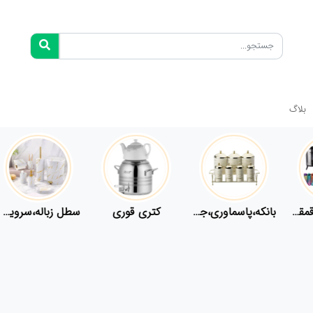
بلاگ
فلاسک،قمقمه
بانکه،پاسماوری،جا ادویه
کتری قوری
سطل زباله،سرویس بهداشتی،حمام