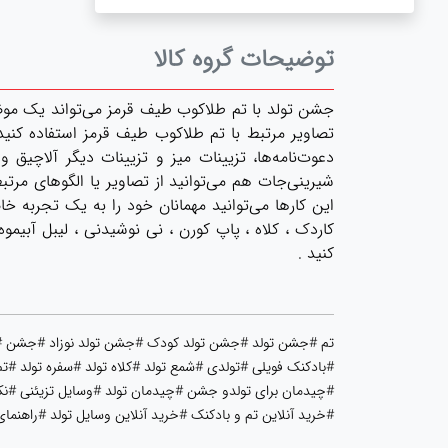
توضیحات گروه کالا
جشن تولد با تم طلاکوب طیف قرمز می‌تواند یک موضو
تصاویر مرتبط با تم طلاکوب طیف قرمز استفاده کنید. 
دعوت‌نامه‌ها، تزیینات میز و تزیینات دیگر آلاچی
شیرینی‌جات هم می‌توانید از تصاویر یا الگوهای مرت
این کارها می‌توانید مهمانان خود را به یک تجربه 
کاردک ، کلاه ، پاپ کورن ، نی نوشیدنی ، لیبل آبی
کنید .
تم #جشن تولد #جشن تولد کودک #جشن تولد نوزاد #جشن #مه
#بادکنک فویلی #تولدی #شمع تولد #کلاه تولد #سفره تولد #تم
#چیدمان برای تولدو جشن #چیدمان تولد #وسایل تزیئنی #نکا
#خرید آنلاین تم و بادکنک #خرید آنلاین وسایل تولد #راهنم