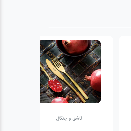
های چینی زرین
قاشق و چنگال