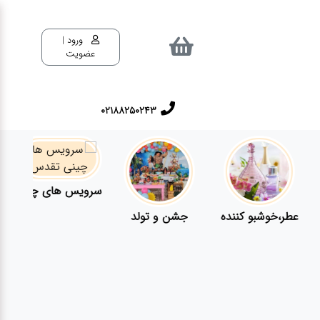
ورود |
عضویت
02188250243
سرویس های چینی تقدس
عطر،خوشبو کننده
جشن و تولد