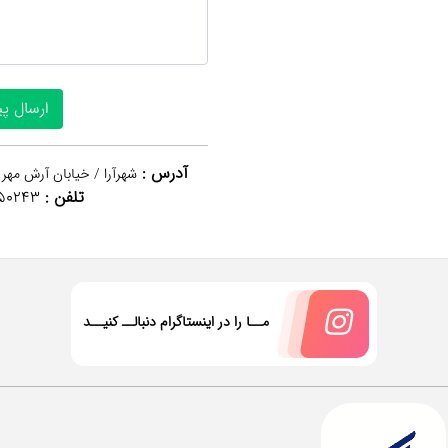
آدرس :
شهرآرا / خیابان آرش مهر 
تلفن :
50243
مــا را در اینستاگرام دنبالــ کنیــد