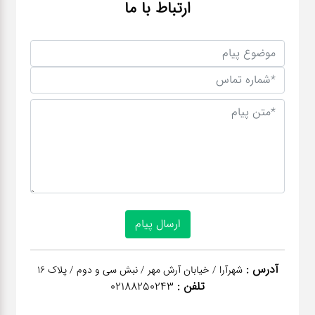
ارتباط با ما
آدرس :
شهرآرا / خیابان آرش مهر / نبش سی و دوم / پلاک 16
تلفن :
02188250243