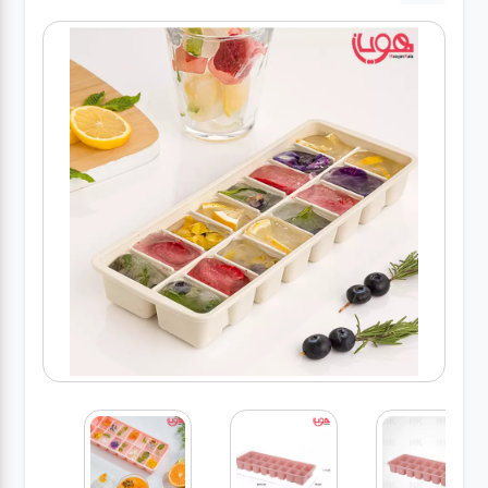
لوازم برقی
مراقبت شخصی
سرویس های
چینی زرین
قاشق و چنگال
لوازم خانه
لوازم پلاسکو
آشپزخانه
لوازم متفرقه