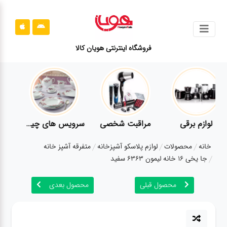
جستجو
فروشگاه اینترنتی هویان کالا
محصولات
قوانین
سایت
ارتباط
لوازم برقی
مراقبت شخصی
سرویس های چینی زرین
باما
خانه
محصولات
لوازم پلاسکو آشپزخانه
متفرقه آشپز خانه
درباره
جا یخی 16 خانه لیمون 6363 سفید
ما
محصول قبلی
محصول بعدی
بلاگ
محصولات