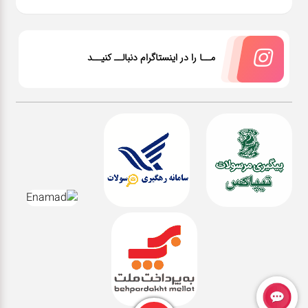
مــا را در اینستاگرام دنبالــ کنیــد