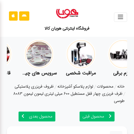
جستجو
فروشگاه اینترنتی هویان کالا
محصولات
قوانین
سایت
ارتباط
لوازم برقی
مراقبت شخصی
سرویس های چینی زرین
باما
خانه
محصولات
لوازم پلاسکو آشپزخانه
ظروف فریزری پلاستیکی
درباره
ظرف فریزری چهار قفل مستطیل 600 میلی لیتری لیمون لیمون 8083
ما
طوسی
بلاگ
محصول قبلی
محصول بعدی
محصولات