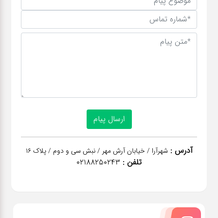
آدرس :
شهرآرا / خیابان آرش مهر / نبش سی و دوم / پلاک 16
تلفن :
02188250243