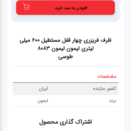
عطر،خوشبو کننده
افزودن به سبد خرید
جشن و تولد
ظرف فریزری چهار قفل مستطیل 600 میلی
سرویس های
چینی تقدس
لیتری لیمون لیمون 8083
طوسی
مشخصات
کشور سازنده
ایران
برند
لیمون
اشتراک گذاری محصول