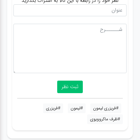
نظر خود را در رابطه با این کالا به اشتراک بگذارید
#فریزری لیمون
#لیمون
#فریزری
#ظرف ماکروویوی