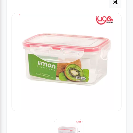
لوازم برقی
مراقبت شخصی
سرویس های
چینی زرین
قاشق و چنگال
لوازم خانه
لوازم پلاسکو
آشپزخانه
لوازم متفرقه