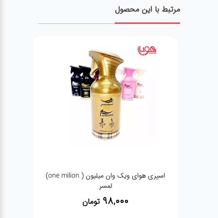
مرتبط با این محصول
خوشبو کننده 120 میل ایفل بلوبری (blueberry)
اسپری هوای ویک وان میلیون ( one milion)
لمسر
98,000
تومان