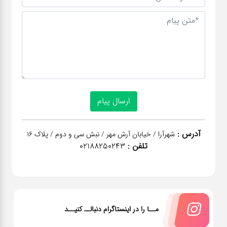
آدرس :
شهرآرا / خیابان آرش مهر / نبش سی و دوم / پلاک 16
تلفن :
02188250243
مــا را در اینستاگرام دنبالــ کنیــد