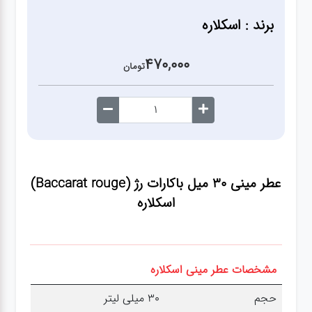
آشپزخانه
برند : اسکلاره
زودپز،قابلمه،تابه
470,000
تومان
کلمن،فلاسک،قمقمه
بانکه،پاسماوری،جا
ادویه
عطر مینی 30 میل باکارات رژ (Baccarat rouge)
اسکلاره
کتری قوری
سطل
زباله،سرویس
مشخصات عطر مینی اسکلاره
بهداشتی،حمام
حجم
30 میلی لیتر