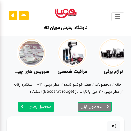
جستجو
فروشگاه اینترنتی هویان کالا
محصولات
قوانین
سایت
ارتباط
لوازم برقی
مراقبت شخصی
سرویس های چینی زرین
باما
خانه
محصولات
عطر،خوشبو کننده
عطر مینی 30ml اسکلاره زنانه
درباره
عطر مینی 30 میل باکارات رژ (Baccarat rouge) اسکلاره
ما
محصول قبلی
محصول بعدی
بلاگ
محصولات