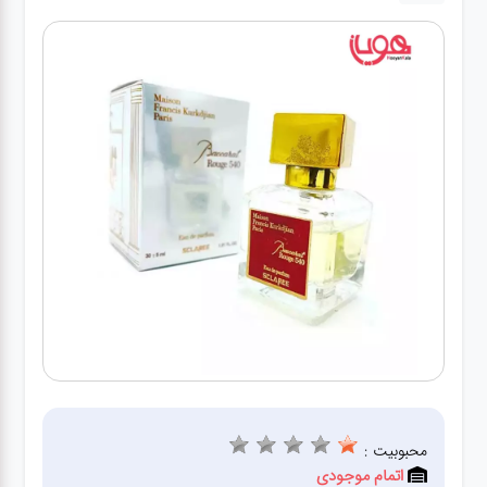
لوازم برقی
مراقبت شخصی
سرویس های
چینی زرین
قاشق و چنگال
لوازم خانه
لوازم پلاسکو
آشپزخانه
محبوبیت :
لوازم متفرقه
اتمام موجودی