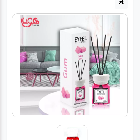
لوازم برقی
مراقبت شخصی
سرویس های
چینی زرین
قاشق و چنگال
لوازم خانه
لوازم پلاسکو
آشپزخانه
لوازم متفرقه