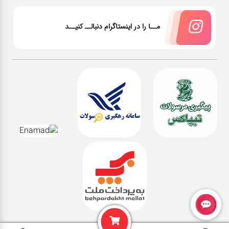
مــا را در اینستاگرام دنبالــ کنیــد