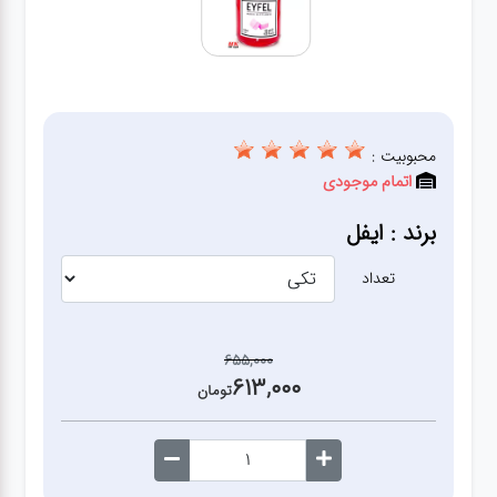
آشپزخانه
زودپز،قابلمه،تابه
کلمن،فلاسک،قمقمه
محبوبیت :
اتمام موجودی
بانکه،پاسماوری،جا
برند : ایفل
ادویه
تعداد
کتری قوری
655,000
613,000
سطل
تومان
زباله،سرویس
بهداشتی،حمام