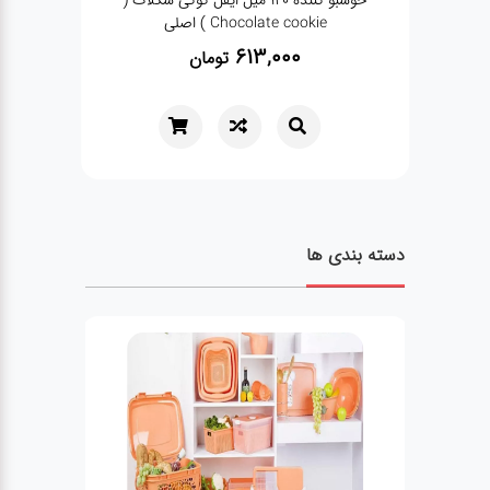
یل ایفل گل باغچه (flower
خوشبو کننده 120 میل ایفل کوکی شکلات (
ا
Chocolate cookie ) اصلی
613,000
تومان
دسته بندی ها