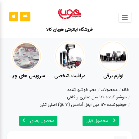
جستجو
فروشگاه اینترنتی هویان کالا
محصولات
قوانین
سایت
ارتباط
لوازم برقی
مراقبت شخصی
سرویس های چینی زرین
باما
خانه
محصولات
عطر،خوشبو کننده
درباره
خوشبو کننده 120 میل عطری و کافی
ما
خوشبوکننده 120 میل ایفل آدامس (gum) اصلی تکی
بلاگ
محصول قبلی
محصول بعدی
محصولات