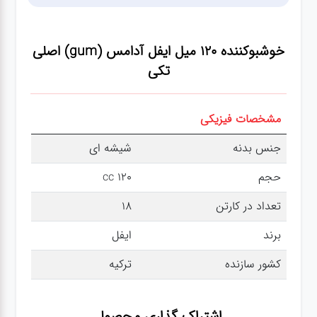
عطر،خوشبو کننده
خوشبوکننده 120 میل ایفل آدامس (gum) اصلی
جشن و تولد
تکی
سرویس های
چینی تقدس
مشخصات فیزیکی
جنس بدنه
شیشه ای
حجم
120 cc
تعداد در کارتن
18
برند
ایفل
کشور سازنده
ترکیه
اشتراک گذاری محصول