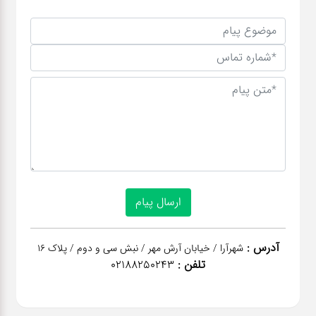
آدرس :
شهرآرا / خیابان آرش مهر / نبش سی و دوم / پلاک 16
تلفن :
02188250243