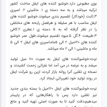
بوی مطبوعی دارد.خوشبو کننده های ایفل ساخت کشور
ترکیه میباشد و به سه دسته ی 1.
ماشینی
2.
اسپری
3.
ثابت (خودکار)
تقسیم بندی میشوند.خوشبو کننده های
ایفل مناسب با هر سلیقه و هرفصل رایحه های مختلفی
را در نظر گرفته که به 5 دسته ی 1.عطری 2.کافی
3.طبیعت 4.گل 5.میوه تقسیم میشوند.طول عمر خوشبو
کننده های 120میل 2 الی 5ماه،اسپری های ایفل 2 الی 5
ماه و ماشینی 1 الی 2 ماه میباشد.
:خوشبوکننده های ایفل به صورت 110 میل تولید
توجه
میشد و به عرضه در می آمد اما نفراتی زحمت کشیدند و
نسخه ی تقلبی آنرا روانه بازار کردند ازین رو شرکت ایفل
در روند تولید خود تغییراتی ایجاد کرد.
:خوشبوکننده های ایفل 120میل با بسته بندی جدید
توجه
نیز تقلبی دارد پس با راهکارهایی که در پایینتر
میدهیم،دقت کنید تا به صورت اصلی تهیه کنید و مانع