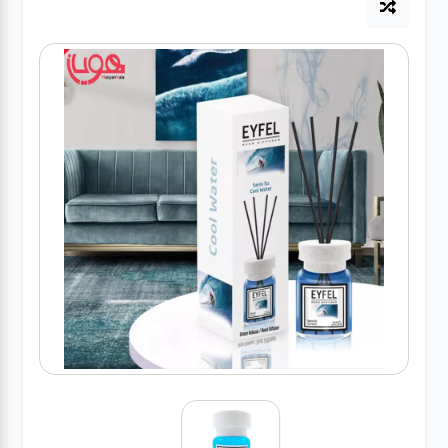
لوازم برقی
مراقبت شخصی
سرویس های
چینی زرین
قاشق و چنگال
لوازم خانه
لوازم پلاسکو
آشپزخانه
لوازم متفرقه