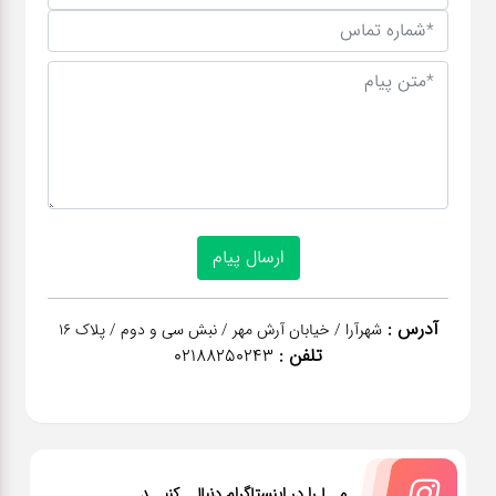
آدرس :
شهرآرا / خیابان آرش مهر / نبش سی و دوم / پلاک 16
تلفن :
02188250243
مــا را در اینستاگرام دنبالــ کنیــد