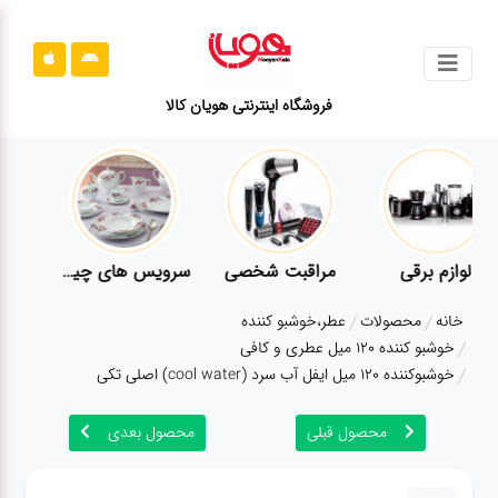
جستجو
فروشگاه اینترنتی هویان کالا
محصولات
قوانین
سایت
ارتباط
لوازم برقی
مراقبت شخصی
سرویس های چینی زرین
باما
خانه
محصولات
عطر،خوشبو کننده
درباره
خوشبو کننده 120 میل عطری و کافی
ما
خوشبوکننده 120 میل ایفل آب سرد (cool water) اصلی تکی
بلاگ
محصول قبلی
محصول بعدی
محصولات