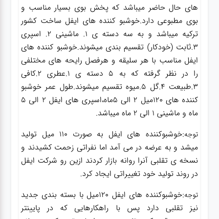
های حال حاضر میباشد که پخش بوی بسیار مناسب و
بوی مطبوعی دارد.خوشبو کننده های ایفل ساخت کشور
ترکیه میباشد و به سه دسته ی 1.
ماشینی
2.
اسپری
3.
ثابت (خودکار)
تقسیم بندی میشوند.خوشبو کننده های
ایفل مناسب با هر سلیقه و هرفصل رایحه های مختلفی
را در نظر گرفته که به 5 دسته ی 1.عطری 2.کافی
3.طبیعت 4.گل 5.میوه تقسیم میشوند.طول عمر خوشبو
کننده های 120میل 2 الی 5ماه،اسپری های ایفل 2 الی 5
ماه و ماشینی 1 الی 2 ماه میباشد.
:خوشبوکننده های ایفل به صورت 110 میل تولید
توجه
میشد و به عرضه در می آمد اما نفراتی زحمت کشیدند و
نسخه ی تقلبی آنرا روانه بازار کردند ازین رو شرکت ایفل
در روند تولید خود تغییراتی ایجاد کرد.
:خوشبوکننده های ایفل 120میل با بسته بندی جدید
توجه
نیز تقلبی دارد پس با راهکارهایی که در پایینتر