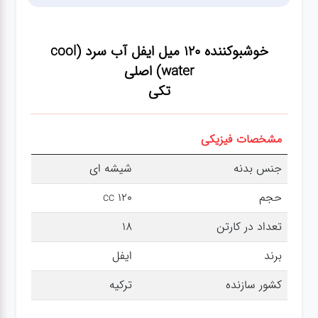
عطر،خوشبو کننده
خوشبوکننده 120 میل ایفل آب سرد (cool
جشن و تولد
water) اصلی
تکی
سرویس های
چینی تقدس
مشخصات فیزیکی
جنس بدنه
شیشه ای
حجم
120 cc
تعداد در کارتن
18
برند
ایفل
کشور سازنده
ترکیه