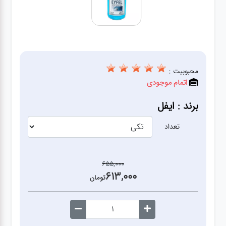
آشپزخانه
زودپز،قابلمه،تابه
کلمن،فلاسک،قمقمه
محبوبیت :
اتمام موجودی
بانکه،پاسماوری،جا
برند : ایفل
ادویه
تعداد
کتری قوری
655,000
613,000
سطل
تومان
زباله،سرویس
بهداشتی،حمام