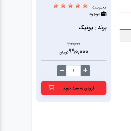
محبوبیت :
موجود
برند : یونیک
1,100,000
990,000
تومان
افزودن به سبد خرید