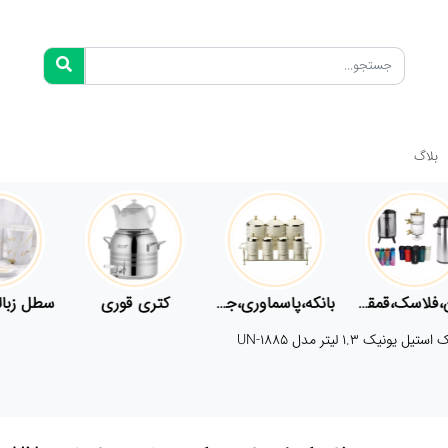
بلاگ
فلاسک،قمقمه
بانکه،پاسماوری،جا ادویه
کتری قوری
سطل زباله،سرویس بهداشتی،حمام
ل یونیک 1.3 لیتر مدل UN-1885