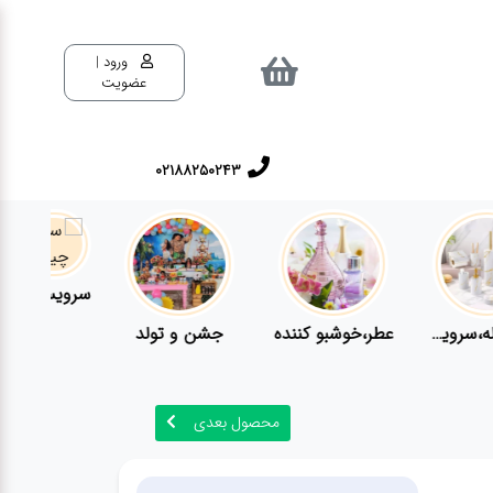
ورود |
عضویت
02188250243
سرویس های چینی تقدس
عطر،خوشبو کننده
جشن و تولد
محصول بعدی