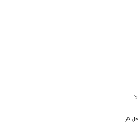
رد
حل کار