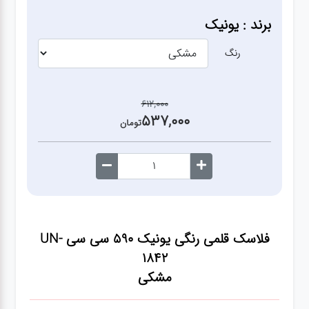
آشپزخانه
برند : یونیک
زودپز،قابلمه،تابه
رنگ
کلمن،فلاسک،قمقمه
612,000
537,000
تومان
بانکه،پاسماوری،جا
ادویه
کتری قوری
فلاسک قلمی رنگی یونیک 590 سی سی UN-
سطل
1842
زباله،سرویس
مشکی
بهداشتی،حمام