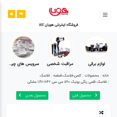
جستجو
فروشگاه اینترنتی هویان کالا
محصولات
قوانین
سایت
ارتباط
لوازم برقی
مراقبت شخصی
سرویس های چینی زرین
باما
خانه
محصولات
کلمن،فلاسک،قمقمه
فلاسک
درباره
فلاسک قلمی رنگی یونیک 590 سی سی UN-1842 مشکی
ما
محصول قبلی
محصول بعدی
بلاگ
محصولات