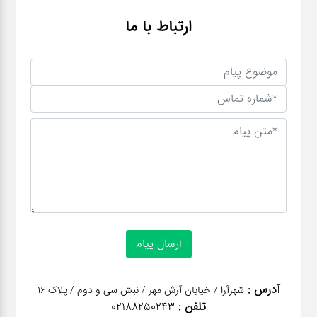
ارتباط با ما
آدرس :
شهرآرا / خیابان آرش مهر / نبش سی و دوم / پلاک 16
تلفن :
02188250243