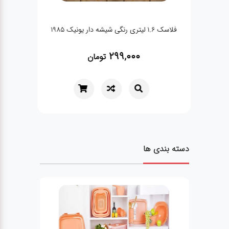
فلاسک 1.6 لیتری رنگی شیشه دار یونیک 1985
فلاسک 1.3 لیتر استیل دکمه ای یو
299,000
تومان
دسته بندی ها