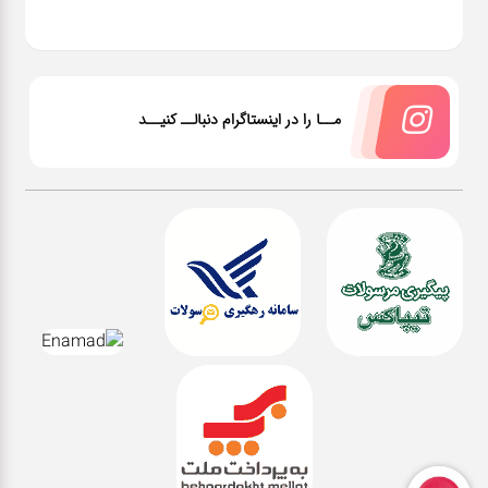
مــا را در اینستاگرام دنبالــ کنیــد