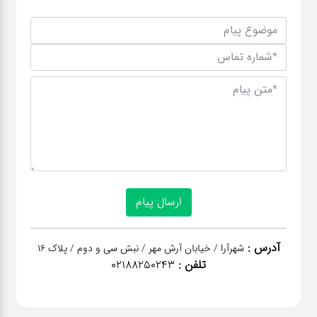
آدرس :
شهرآرا / خیابان آرش مهر / نبش سی و دوم / پلاک 16
تلفن :
02188250243