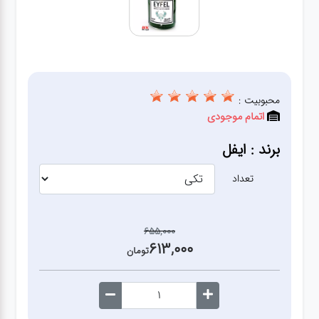
آشپزخانه
زودپز،قابلمه،تابه
کلمن،فلاسک،قمقمه
محبوبیت :
اتمام موجودی
بانکه،پاسماوری،جا
برند : ایفل
ادویه
تعداد
کتری قوری
655,000
613,000
سطل
تومان
زباله،سرویس
بهداشتی،حمام