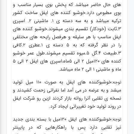
های حال حاضر میباشد که پخش بوی بسیار مناسب و
بوی مطبوعی دارد.خوشبو کننده های ایفل ساخت کشور
ترکیه میباشد و به سه دسته ی 1.
ماشینی
2.
اسپری
3.
ثابت (خودکار)
تقسیم بندی میشوند.خوشبو کننده های
ایفل مناسب با هر سلیقه و هرفصل رایحه های مختلفی
را در نظر گرفته که به 5 دسته ی 1.عطری 2.کافی
3.طبیعت 4.گل 5.میوه تقسیم میشوند.طول عمر خوشبو
کننده های 120میل 2 الی 5ماه،اسپری های ایفل 2 الی 5
ماه و ماشینی 1 الی 2 ماه میباشد.
:خوشبوکننده های ایفل به صورت 110 میل تولید
توجه
میشد و به عرضه در می آمد اما نفراتی زحمت کشیدند و
نسخه ی تقلبی آنرا روانه بازار کردند ازین رو شرکت ایفل
در روند تولید خود تغییراتی ایجاد کرد.
:خوشبوکننده های ایفل 120میل با بسته بندی جدید
توجه
نیز تقلبی دارد پس با راهکارهایی که در پایینتر