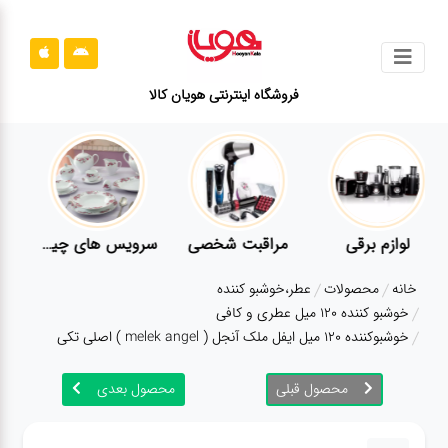
جستجو
فروشگاه اینترنتی هویان کالا
محصولات
قوانین
سایت
ارتباط
لوازم برقی
مراقبت شخصی
سرویس های چینی زرین
باما
خانه
محصولات
عطر،خوشبو کننده
درباره
خوشبو کننده 120 میل عطری و کافی
ما
خوشبوکننده 120 میل ایفل ملک آنجل ( melek angel ) اصلی تکی
بلاگ
محصول قبلی
محصول بعدی
محصولات