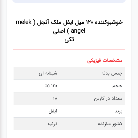
عطر،خوشبو کننده
خوشبوکننده 120 میل ایفل ملک آنجل ( melek
جشن و تولد
angel ) اصلی
تکی
سرویس های
چینی تقدس
مشخصات فیزیکی
جنس بدنه
شیشه ای
حجم
120 cc
تعداد در کارتن
18
برند
ایفل
کشور سازنده
ترکیه