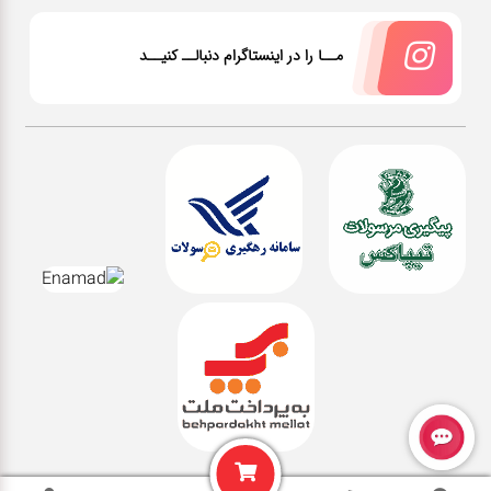
مــا را در اینستاگرام دنبالــ کنیــد