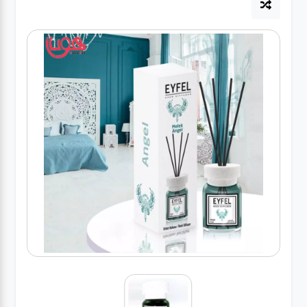
لوازم برقی
مراقبت شخصی
سرویس های
چینی زرین
قاشق و چنگال
لوازم خانه
لوازم پلاسکو
آشپزخانه
لوازم متفرقه