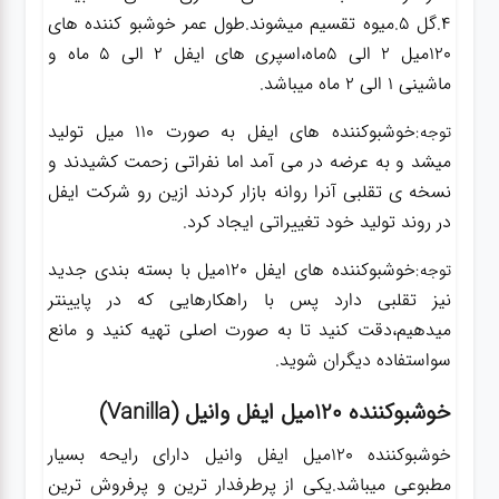
4.گل 5.میوه تقسیم میشوند.طول عمر خوشبو کننده های
120میل 2 الی 5ماه،اسپری های ایفل 2 الی 5 ماه و
ماشینی 1 الی 2 ماه میباشد.
خوشبوکننده های ایفل به صورت 110 میل تولید
توجه:
میشد و به عرضه در می آمد اما نفراتی زحمت کشیدند و
نسخه ی تقلبی آنرا روانه بازار کردند ازین رو شرکت ایفل
در روند تولید خود تغییراتی ایجاد کرد.
خوشبوکننده های ایفل 120میل با بسته بندی جدید
توجه:
نیز تقلبی دارد پس با راهکارهایی که در پایینتر
میدهیم،دقت کنید تا به صورت اصلی تهیه کنید و مانع
سواستفاده دیگران شوید.
خوشبوکننده 120میل ایفل وانیل (Vanilla)
خوشبوکننده 120میل ایفل وانیل دارای رایحه بسیار
مطبوعی میباشد.یکی از پرطرفدار ترین و پرفروش ترین