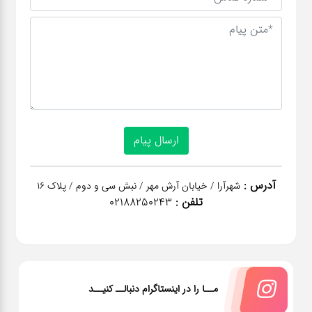
آدرس :
شهرآرا / خیابان آرش مهر / نبش سی و دوم / پلاک 16
تلفن :
02188250243
مــا را در اینستاگرام دنبالــ کنیــد