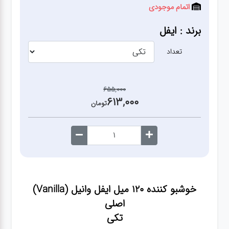
آشپزخانه
اتمام موجودی
برند : ایفل
زودپز،قابلمه،تابه
تعداد
کلمن،فلاسک،قمقمه
655,000
613,000
بانکه،پاسماوری،جا
تومان
ادویه
کتری قوری
سطل
خوشبو کننده 120 میل ایفل وانیل (Vanilla)
زباله،سرویس
اصلی
بهداشتی،حمام
تکی