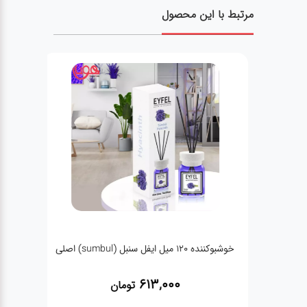
مرتبط با این محصول
خوشبوکننده 120 میل ایفل یاسمین (yasemin)
خوشبوکننده 120 میل ایفل سنبل (sumbul) اصلی
613,000
تومان