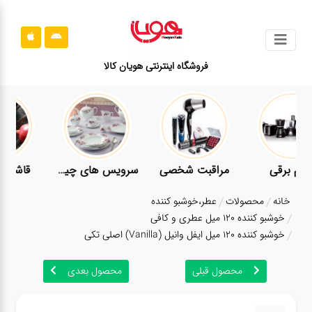
جستجو
فروشگاه اینترنتی هویان کالا
محصولات
قوانین
سایت
ارتباط
لوازم برقی
مراقبت شخصی
سرویس های چینی زرین
باما
خانه
محصولات
عطر،خوشبو کننده
درباره
خوشبو کننده 120 میل عطری و کافی
ما
خوشبو کننده 120 میل ایفل وانیل (Vanilla) اصلی تکی
بلاگ
محصول قبلی
محصول بعدی
محصولات