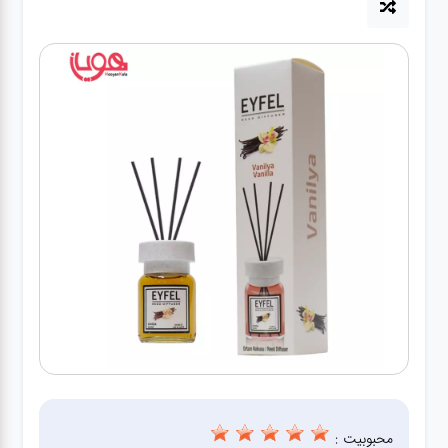
لوازم برقی
مراقبت شخصی
سرویس های
چینی زرین
قاشق و چنگال
لوازم خانه
لوازم پلاسکو
آشپزخانه
لوازم متفرقه
محبوبیت :