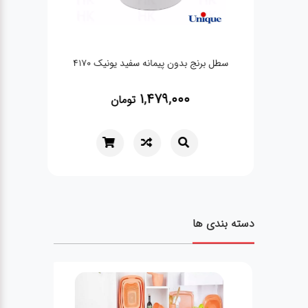
سطل برنج بدون پیمانه سفید یونیک 4170
رنده 4 گوش تمام استی
1,479,000
تومان
دسته بندی ها