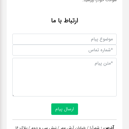
ارتباط با ما
آدرس :
شهرآرا / خیابان آرش مهر / نبش سی و دوم / پلاک 16