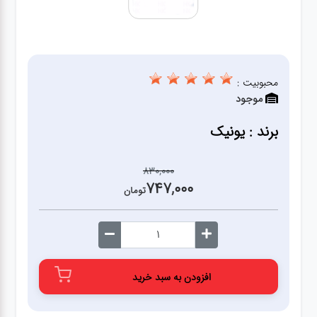
آشپزخانه
زودپز،قابلمه،تابه
محبوبیت :
موجود
کلمن،فلاسک،قمقمه
برند : یونیک
بانکه،پاسماوری،جا
ادویه
830,000
747,000
تومان
کتری قوری
سطل
زباله،سرویس
افزودن به سبد خرید
بهداشتی،حمام