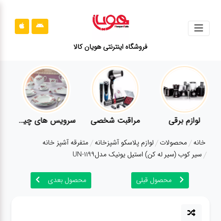
جستجو
فروشگاه اینترنتی هویان کالا
محصولات
قوانین
سایت
ارتباط
لوازم برقی
مراقبت شخصی
سرویس های چینی زرین
باما
خانه
محصولات
لوازم پلاسکو آشپزخانه
متفرقه آشپز خانه
درباره
سیر کوب (سیر له کن) استیل یونیک مدلUN-1199
ما
محصول قبلی
محصول بعدی
بلاگ
محصولات