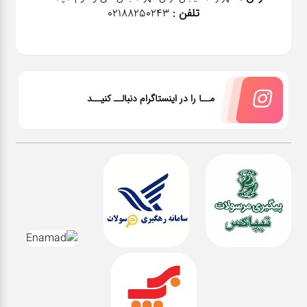
تلفن :
02188250243
مــا را در اینستاگرام دنبالــ کنیــد