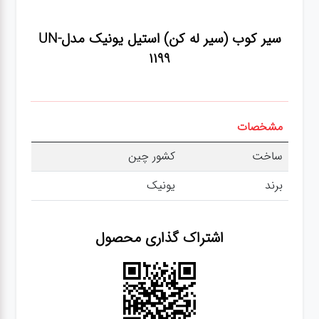
عطر،خوشبو کننده
سیر کوب (سیر له کن) استیل یونیک مدلUN-
جشن و تولد
1199
سرویس های
چینی تقدس
مشخصات
ساخت
کشور چین
برند
یونیک
اشتراک گذاری محصول