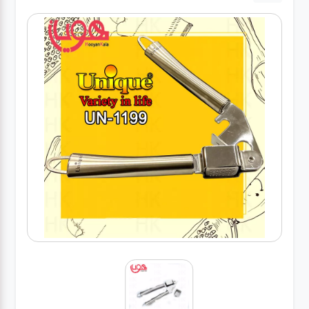
لوازم برقی
مراقبت شخصی
سرویس های
چینی زرین
قاشق و چنگال
لوازم خانه
لوازم پلاسکو
آشپزخانه
لوازم متفرقه