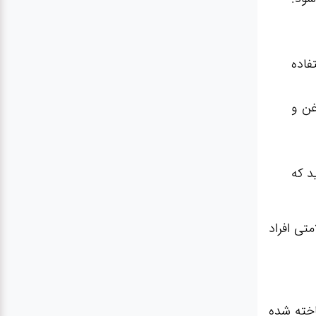
فاده
غن و
د که
تی افراد
اخته شده