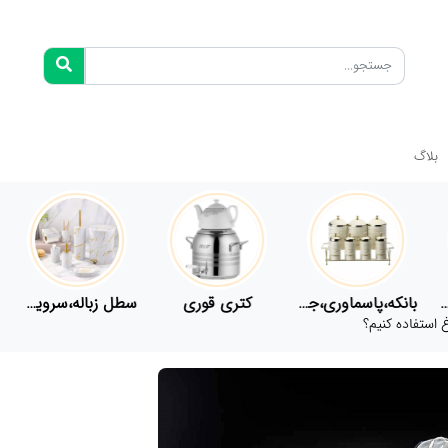
بلاگ
فلاسک،قمقمه
بانکه،پاسماوری،جا ادویه
کتری قوری
سطل زباله،سرویس بهداشتی،حمام
 استفاده کنیم؟