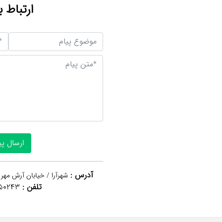
ارتباط ب
آدرس :
شهرآرا / خیابان آرش مهر 
تلفن :
50243