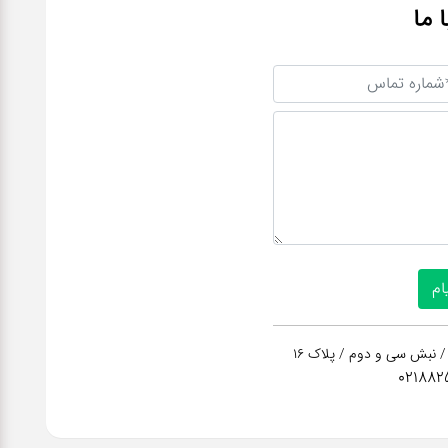
ا ما
/ نبش سی و دوم / پلاک 16
021882