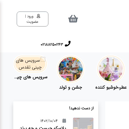
ورود |
عضویت
02188250243
سرویس های چینی تقدس
عطر،خوشبو کننده
جشن و تولد
از دست ندهید!
1402/10/04
پلاسکو چیست و چه برند