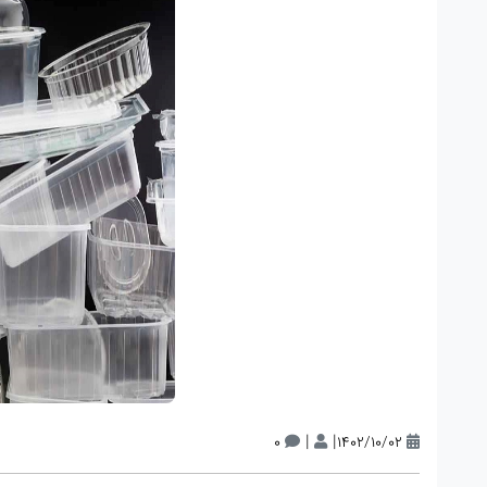
|
|
0
1402/10/02