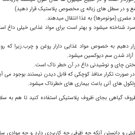
جمع و در سطل های زباله ی مخصوص پلاستیک قرار دهید)
مضری (مونومرها) به غذا انتقال میدهند.
رد شناخته میشود و بهتر است برای مواد غذایی خیلی داغ است
قرار دهیم به خصوص مواد غذایی دارار روغن و چرب.زیرا که رو
ث آزاد شدن سم دیوکسین میشود.
ا در صورت تکرار منافذ کوچکی که قابل دیدن نیستند بوجود می آی
 مولکول های آنی باعث بیماری های خطرناک میشود.
ظروف گیاهی بجای ظروف پلاستیکی استفاده کنید تا هم به سلام
قبلی و دانستن آنکه چه ظرفی چه کاربردی دارد و چه موادی س