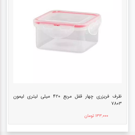
ظرف فریزری چهار قفل مربع 420 میلی لیتری لیمون
7803
133,000 تومان