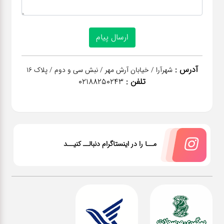
آدرس :
شهرآرا / خیابان آرش مهر / نبش سی و دوم / پلاک 16
تلفن :
02188250243
مــا را در اینستاگرام دنبالــ کنیــد