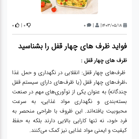
لوازم برقی
مراقبت شخصی
|
|
|
0
0
0
1403/05/18
سرویس های
فواید ظرف های چهار قفل را بشناسید
چینی زرین
ظرف های چهار قفل :
قاشق و چنگال
ظرف‌های چهار قفل: انقلابی در نگهداری و حمل غذا
،ظرف‌های چهار قفل (یا ظرف‌های دارای سیستم قفل
لوازم خانه
چندگانه) به عنوان یکی از نوآوری‌های مهم در صنعت
بسته‌بندی و نگهداری مواد غذایی، به سرعت
لوازم پلاسکو
محبوبیت یافته‌اند. این ظروف با طراحی منحصر به
آشپزخانه
فرد خود، نه تنها کارایی بالایی دارند بلکه به حفظ
کیفیت و ایمنی مواد غذایی نیز کمک می‌کنند.
لوازم متفرقه