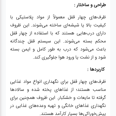
آشپزخانه
طراحی و ساختار :
ظرف‌های چهار قفل معمولاً از مواد پلاستیکی با
زودپز،قابلمه،تابه
کیفیت بالا یا شیشه‌ای ساخته می‌شوند. این ظروف
دارای درب‌هایی هستند که با استفاده از چهار قفل
کلمن،فلاسک،قمقمه
محکم بسته می‌شوند. این سیستم قفل چندگانه
باعث می‌شود که درب به طور کامل و ایمن بسته
بانکه،پاسماوری،جا
شود و از نشت یا ورود هوا جلوگیری کند.
ادویه
کاربردها :
کتری قوری
ظرف‌های چهار قفل برای نگهداری انواع مواد غذایی
مناسب هستند؛ از غذاهای پخته شده و سالادها
سطل
گرفته تا مایعات و خشکبار. این ظروف همچنین برای
زباله،سرویس
بهداشتی،حمام
نگهداری غذاهای خانگی و تهیه وعده‌های غذایی در
پیش‌خوراکی‌ها بسیار کارآمد هستند.