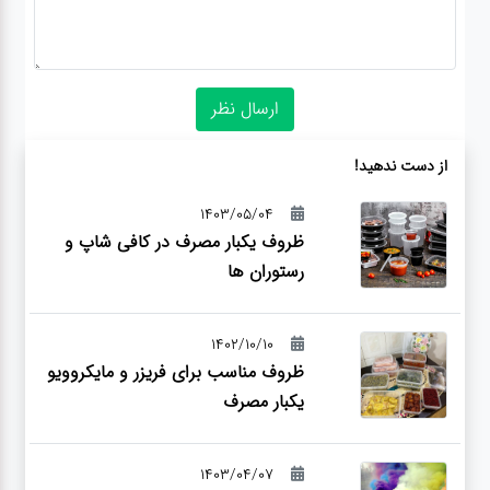
از دست ندهید!
1403/05/04
ظروف یکبار مصرف در کافی شاپ و
رستوران ها
1402/10/10
ظروف مناسب برای فریزر و مایکروویو
یکبار مصرف
1403/04/07