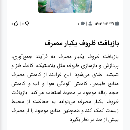
لوازم برقی
مراقبت شخصی
|
|
|
0
0
0
1403/03/31
سرویس های
بازیافت ظروف یکبار مصرف
چینی زرین
بازیافت ظروف یکبار مصرف به فرآیند جمع‌آوری،
قاشق و چنگال
پردازش و بازسازی ظروف مثل پلاستیک، کاغذ، فلز و
شیشه اطلاق می‌شود. این فرآیند از کاهش مصرف
لوازم خانه
منابع طبیعی، کاهش آلودگی هوا و آب و کاهش
حجم زباله موجود در محیط استفاده می‌کند. بازیافت
لوازم پلاسکو
ظروف یکبار مصرف می‌تواند به حفاظت از محیط
آشپزخانه
زیست کمک کند و همچنین منابع موجود را از مصرف
بیش از حد در نظر بگیرد.
لوازم متفرقه