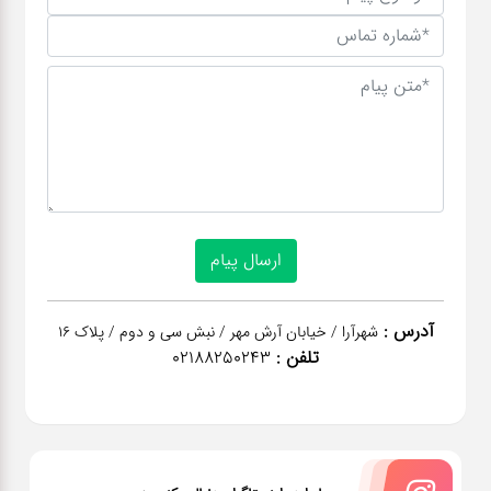
آدرس :
شهرآرا / خیابان آرش مهر / نبش سی و دوم / پلاک 16
تلفن :
02188250243