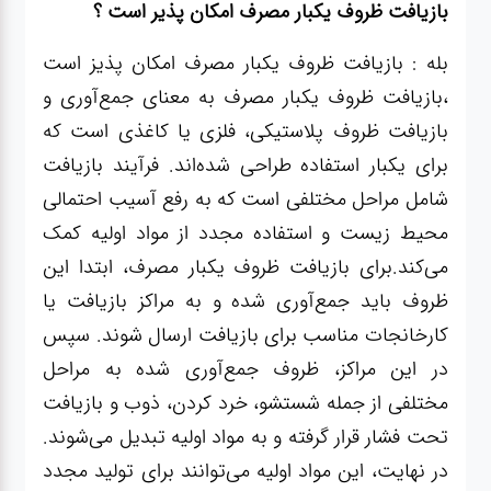
آشپزخانه
بازیافت ظروف یکبار مصرف امکان پذیر است ؟
بله : بازیافت ظروف یکبار مصرف امکان پذیز است
زودپز،قابلمه،تابه
،بازیافت ظروف یکبار مصرف به معنای جمع‌آوری و
بازیافت ظروف پلاستیکی، فلزی یا کاغذی است که
کلمن،فلاسک،قمقمه
برای یکبار استفاده طراحی شده‌اند. فرآیند بازیافت
شامل مراحل مختلفی است که به رفع آسیب احتمالی
بانکه،پاسماوری،جا
محیط زیست و استفاده مجدد از مواد اولیه کمک
ادویه
می‌کند.برای بازیافت ظروف یکبار مصرف، ابتدا این
ظروف باید جمع‌آوری شده و به مراکز بازیافت یا
کتری قوری
کارخانجات مناسب برای بازیافت ارسال شوند. سپس
در این مراکز، ظروف جمع‌آوری شده به مراحل
سطل
مختلفی از جمله شستشو، خرد کردن، ذوب و بازیافت
زباله،سرویس
تحت فشار قرار گرفته و به مواد اولیه تبدیل می‌شوند.
بهداشتی،حمام
در نهایت، این مواد اولیه می‌توانند برای تولید مجدد