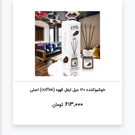
آشپزخانه
زودپز،قابلمه،تابه
کلمن،فلاسک،قمقمه
بانکه،پاسماوری،جا
ادویه
کتری قوری
خوشبوکننده 120 میل ایفل قهوه (coffee) اصلی
613,000
تومان
سطل
زباله،سرویس
بهداشتی،حمام