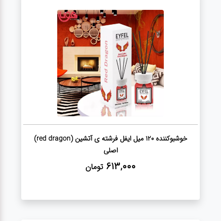
لوازم برقی
مراقبت شخصی
سرویس های
چینی زرین
قاشق و چنگال
لوازم خانه
خوشبوکننده 120 میل ایفل فرشته ی آتشین (red dragon)
اصلی
613,000
تومان
لوازم پلاسکو
آشپزخانه
لوازم متفرقه