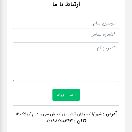
ارتباط با ما
آدرس :
شهرآرا / خیابان آرش مهر / نبش سی و دوم / پلاک 16
تلفن :
02188250243