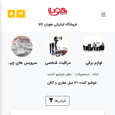
جستجو
فروشگاه اینترنتی هویان کالا
محصولات
قوانین
سایت
ارتباط
سرویس های چینی زرین
قاشق و چنگال
لوازم خانه
باما
خانه
محصولات
عطر،خوشبو کننده
درباره
خوشبو کننده 120 میل عطری و کافی
ما
بلاگ
فیلترها
محصولات